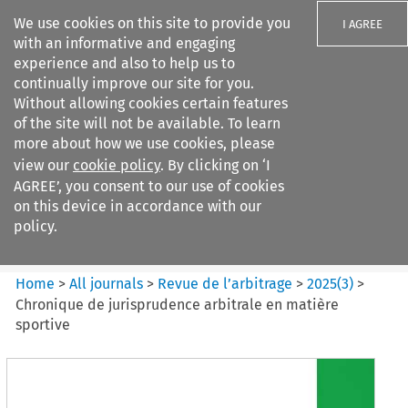
We use cookies on this site to provide you
I AGREE
with an informative and engaging
experience and also to help us to
continually improve our site for you.
Without allowing cookies certain features
of the site will not be available. To learn
Search filters
more about how we use cookies, please
Search content but
view our
cookie policy
. By clicking on ‘I
Revue de
AGREE’, you consent to our use of cookies
l%E2%80%99arbitrage
on this device in accordance with our
policy.
Citation search
Home
>
All journals
>
Revue de l’arbitrage
>
2025
(
3
)
>
Chronique de jurisprudence arbitrale en matière
sportive