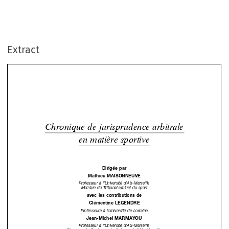
Extract
Chronique  de  jurisprudence  arbitrale  

en  matière  sportive

Dirigée par

Mathieu  MAISONNEUVE

Professeur à l’Université d’Aix-Marseille


Membre du Tribunal arbitral du sport

avec les contributions de

Clémentine  LEGENDRE

Professeure à l’Université de Lorraine

Jean-Michel  MARMAYOU

Professeur à l’Université d’Aix-Marseille

