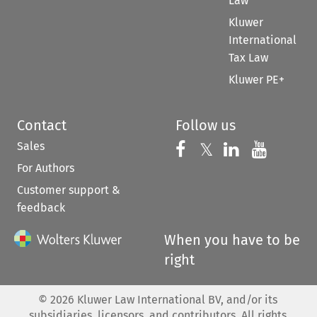
Law
Kluwer
International
Tax Law
Kluwer PE+
Contact
Follow us
Sales
Follow us on 
Follow us on Fac
𝕏
Follow us 
Follow
For Authors
Customer support &
feedback
When you have to be
right
©
2026
Kluwer Law International BV, and/or its
subsidiaries, licensors, and contributors. All rights