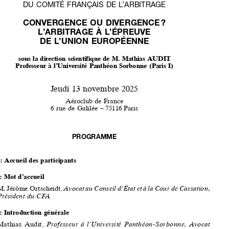




809
                                                                     INFORMATIONS                                                                     


COLLOQUE ANNUEL  
DU COMITÉ FRANÇAIS DE L’ARBITRAGE

CONVERGENCE OU DIVERGENCE 
? 
L’ARBITRAGE À L’ÉPREUVE 



DE L’UNION EUROPÉENNE
sous la direction scientifique de M. Mathias AUDIT 

Professeur à l’Université Panthéon Sorbonne (Paris I)

Jeudi    13 novembre 
2025
Aéroclub  de  France 
6  rue  de  Galilée  –  75116  Paris

PROGRAMME

9:00 : Accueil des participants
9:30 : Mot d’accueil

M. Jérôme 
Ortscheidt, 
Avocat au Conseil d’État et à la Cour de Cassation, 
Président  du  CFA



9:40 : Introduction générale

Mathias  Audit,  
Professeur  à  l’Université  Panthéon-Sorbonne,  Avocat  
associé  (Audit  Duprey  Fekl)

1.
M
 : 
atinée
a


rbitrage
coMMercial
international