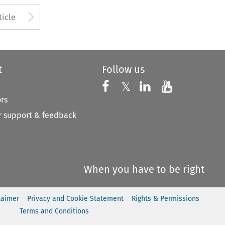
to open the Previous Article
Arrow button used to open
ticle
t
Follow us
Follow us on X
Follow us on Faceboo
𝕏
Follow us on 
Follow us
ors
 support & feedback
When you have to be right
laimer
Privacy and Cookie Statement
Rights & Permissions
Terms and Conditions