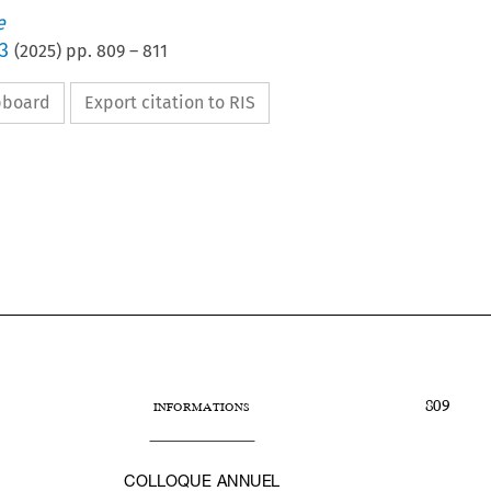
e
3
(
2025
) pp.
809
–
811
ipboard
Export citation to RIS


