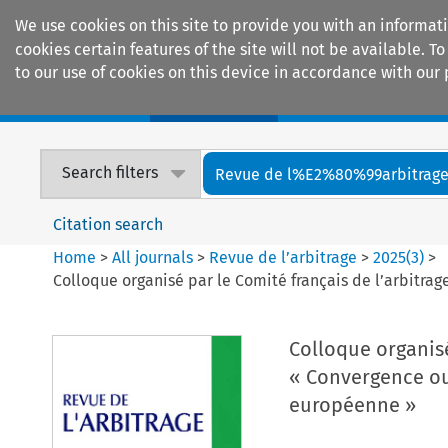
We use cookies on this site to provide you with an informat
cookies certain features of the site will not be available.
to our use of cookies on this device in accordance with our 
Home
Journals
Encyclopaedias
Search filters
Revue de l%E2%80%99arbitrag
Citation search
Home
>
All journals
>
Revue de l’arbitrage
>
2025
(
3
)
>
Colloque organisé par le Comité français de l’arbitra
Colloque organisé
« Convergence ou 
européenne »