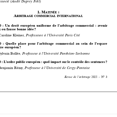

10:00 : Un droit européen uniforme de l’arbitrage commercial : avenir 
radieux ou fausse bonne idée 
?
Caroline Kleiner, 
Professeure  à  l’Université  Paris  Cité




10:20  :  Quelle  place  pour  l’arbitrage  commercial  au  sein  de  l’espace 




judiciaire européen 
?
Sylvain Bollée, 
Professeur à
 l’Université Panthéon-Sorbonne

10:40 : L’ordre public européen : quel impact sur le contrôle des sentences 
?


Benjamin  Rémy,  
Professeur  à  l’Université  de  Cergy-Pontoise


Revue  de  l’arbitrage  
2025  -  N° 3











