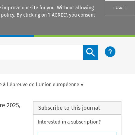
 improve our site for you. Without allowing
I AGREE
 policy
. By clicking on ‘I AGREE’, you consent
Login
Search content button
ge à l’épreuve de l’Union européenne »
re 2025,
Subscribe to this journal
Interested in a subscription?