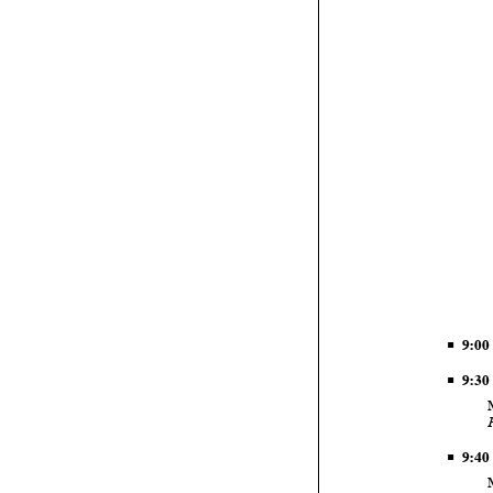


