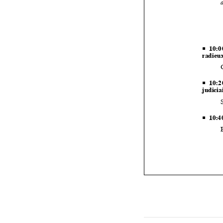


