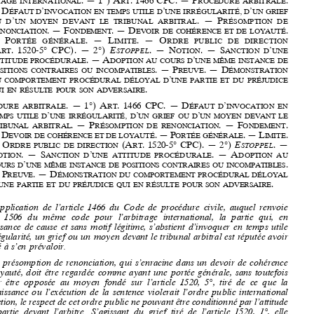







































































































[2025/47] 
Cour d’appel de Paris (Pôle 5 – Ch. 16),
30 septembre 2025
,  Société  
Astaris  et  autres  c/  République  bolivarienne  du  Venezuela








































A
. — 1°) A
. 1466    cPc. — P
. 
rbitr
AG e
intern
Ation  Al
rt
rocédure
Arbitr
Ale
— 
d
’
’
, 
’




éf
Aut
d
invoc
Ation
en
te
Mps
utile
d
une
irrégul
Arité
d
un
grief















’
.  —  P
ou
d
un
Moyen
dev  Ant
le
tribun
Al
Arbitr
Al
réso   MP tion
de
























. —   f
. —   d
. 
renonci
Ation
onde
Ment
evoir
de
cohérence
et
de
loy  Auté
— 
p
.  — 
l
.  — 
o
ortée
génér
Ale
iMite
rdre
public
de
direction










(A
. 1520-5° 
cPc). — 2°) 
e
.  — 
n
.  — 
s
’
rt
Stoppel
otion
Anction
d
une
. — A
’
Attitude
procédur
Ale
doption
Au
cours
d
une
MêMe
inst
Ance
de








.  — 
p
.  — 
d
positions
contr
Aires
ou
inco
MpAtibles
reuve
éM
onstr
Ation














’
du
co MP orte   Ment
Procédur
Al
déloy  Al
d
une
PA rtie
et
du
Préjudice



























.
Qui
en
résulte
pour
son
Advers
Aire






















P
. — 1°) A
. 1466     cPc. —   d
’
rocédure
Arbitr
Ale
rt
éf Aut
d
invoc
Ation
en
’
, 
’
’





te MP s
utile
d
une
irré  Gul Arité
d
un
Grief
ou
d
un
Moyen
dev  Ant
le
















.  — 
p
.  — 
f
. 
tribun
Al
Arbitr
Al
réso
Mption
de
renonci
Ation
onde
Ment









—  d
. — P
. —   l
. 








evoir
de
cohérence
et
de
loy  Auté
ortée
Génér   Ale
iMite
—  o
 (A
. 1520-5° 
cPc). — 2°) 
e
.  — 
rdre
Public
de
direction
rt
Stoppel

















n
.  — 
s
’
.  —  A
otion
Anction
d
une
Attitude
procédur
Ale
doption
Au


’
. 
cours
d
une
MêMe
inst
Ance
de
positions
contr
Aires
ou
inco
MpAtibles





















— P
. —   d
reuve
éM onstr
Ation
du
co MP orte   Ment
Procédur
Al
déloy  Al























’
.
d
une
pArtie
et
du
préjudice
Qui
en
résulte
pour
son
Advers
Aire


















En application de l’article 1466 du Code de procédure civile, auquel renvoie 
l’article  1506  du  même  code  pour  l’arbitrage  international,  la  partie  qui,  en 
connaissance  de  cause  et  sans  motif  légitime,  s’abstient  d’invoquer  en  temps  utile  

une irrégularité, un grief ou un moyen devant le tribunal arbitral est réputée avoir 
renonc
é
à
 s’en prévaloir.

Cette présomption de renonciation, qui s’enracine dans un devoir de cohérence 

et de loyauté, doit être regardée comme ayant une portée générale, sans toutefois 

pouvoir  être  opposée  au  moyen  fondé  sur  l’article  1520,  5°,  tiré  de  ce  que  la 
reconnaissance ou l’exécution de la sentence violerait l’ordre public international 



de direction, le respect de cet ordre public ne pouvant être conditionné par l’attitude 
d’une  partie  devant  l’arbitre.  S’agissant  du  grief  tir
é
  de  l’article  1520,  1°,  elle 

s’applique  que  le  tribunal  se  soit  déclaré  compétent  ou  incompétent.

La fin de non-recevoir tirée du principe de l’estoppel, selon lequel nul ne peut se 
contredire  au  d
é
triment  d’autrui,  sanctionne  quant 
à
  elle  l’attitude  procédurale 

consistant pour une partie, au cours d’une même instance, 
à
 adopter des positions 
contraires ou incompatibles entre elles dans des conditions qui induisent en erreur 

son   adversaire   sur   ses   intentions.   L’estoppel   suppose   la   d
é
monstration   du   

comportement procédural d
é
loyal d’une partie et du préjudice qui en résulte pour 
son  adversaire.


