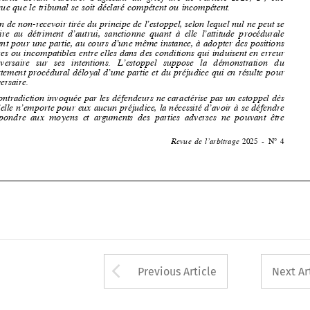
La contradiction invoquée par les défendeurs ne caractérise pas un estoppel dès 

lors qu’elle n’emporte pour eux aucun préjudice, la nécessité d’avoir 
à
 se d
é
fendre 
et 
à
  r
é
pondre  aux  moyens  et  arguments  des  parties  adverses  ne  pouvant  être 

Revue  de  l’arbitrage  
2025  -  N° 4

























Arrow button used 
Previous Article
Next Ar