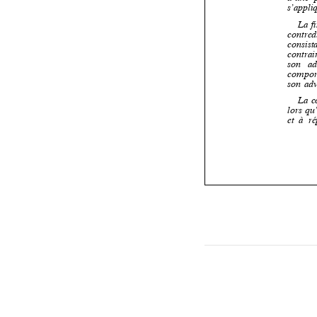



