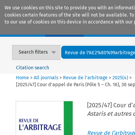
We use cookies on this site to provide you with an informat
cookies certain features of the site will not be available.
to our use of cookies on this device in accordance with our 
Home
Journals
Encyclopaedias
Search filters
Revue de l%E2%80%99arbitrag
Citation search
Home
>
All journals
>
Revue de l’arbitrage
>
2025
(
4
)
>
[2025/47] Cour d’appel de Paris (Pôle 5 – Ch. 16), 30 
[2025/47] Cour d’
Astaris et autres
Revue de l’arbitrag