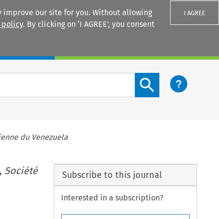
 improve our site for you. Without allowing
I AGREE
 policy
. By clicking on ‘I AGREE’, you consent
Login
Search content button
rienne du Venezuela
,
Société
Subscribe to this journal
Interested in a subscription?