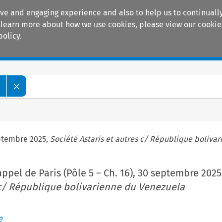
ive and engaging experience and also to help us to continually
 To learn more about how we use cookies, please view our
cookie
policy.
Manuals
Practice areas
e
septembre 2025,
Société Astaris et autres c/ République boliva
appel de Paris (Pôle 5 – Ch. 16), 30 septembre 2025
 c/ République bolivarienne du Venezuela
e