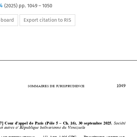
 4
(
2025
) pp.
1049
–
1050
ipboard
Export citation to RIS








1049
SOMMAIRES  DE  JURISPR
UDENCE