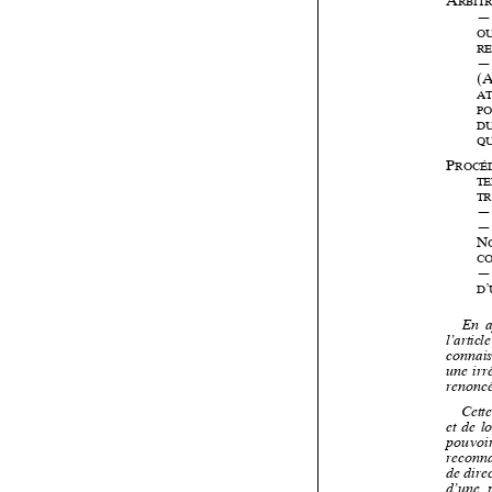
















