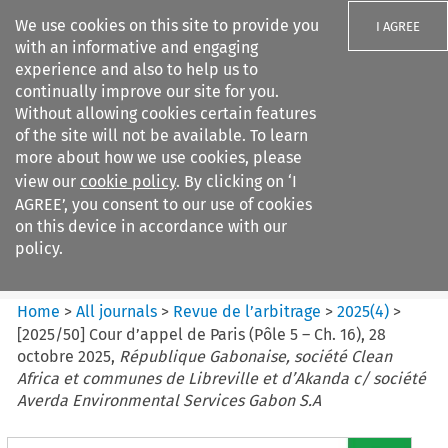
We use cookies on this site to provide you
I AGREE
with an informative and engaging
experience and also to help us to
continually improve our site for you.
Without allowing cookies certain features
of the site will not be available. To learn
Search filters
more about how we use cookies, please
Search content but
view our
cookie policy
. By clicking on ‘I
Revue de
AGREE’, you consent to our use of cookies
l%E2%80%99arbitrage
on this device in accordance with our
policy.
Citation search
Home
>
All journals
>
Revue de l’arbitrage
>
2025
(
4
)
>
[2025/50] Cour d’appel de Paris (Pôle 5 – Ch. 16), 28
octobre 2025,
République Gabonaise, société Clean
Africa et communes de Libreville et d’Akanda c/ société
Averda Environmental Services Gabon S.A