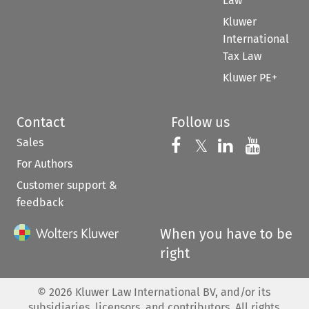
Law
Kluwer
International
Tax Law
Kluwer PE+
Contact
Follow us
Sales
Follow us on 
Follow us on Fac
𝕏
Follow us 
Follow
For Authors
Customer support &
feedback
When you have to be
right
©
2026
Kluwer Law International BV, and/or its
subsidiaries, licensors, and contributors. All rights