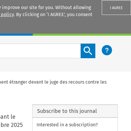
 improve our site for you. Without allowing
I AGREE
 policy
. By clicking on ‘I AGREE’, you consent
Login
Search content button
ent étranger devant le juge des recours contre les
Subscribe to this journal
ant le
mbre 2025
Interested in a subscription?