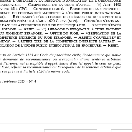




























. —   r
. — 2°) 
d
’
de
pouvoir
ejet
emande
d
exequatur
à
titre
in Cident







’
.  — 
o
.  —  V












d
un
jugement
étr
Anger
ffice
du
juge
érific
Ation
de
lA
.  —  A
C
compétence
indirecte
du
juge
étr
Anger
rrêt
S
orneli
SS
en
et











S
.  — 
c
.  — 
imit
Ch
ritère
tiré
de
lA
compétence
indirecte
SA
ti
SfAit
V
’
.  — 
r
.

iol
Ation
de
l
ordre
public
intern
Ation
Al
de
procédure
ejet












































En vertu de l’article 1525 du Code de procédure civile, l’ordonnance qui statue 





sur  une  demande  de  reconnaissance  ou  d’exequatur  d’une  sentence  arbitrale 










rendue à l’étranger est susceptible d’appel. Saisie d’un tel appel, la cour ne peut, 

















selon ce texte, refuser la reconnaissance ou l’exequatur de la sentence arbitrale que 
dans les cas prévus à l’article 1520 du même code.

































Revue  de  l’arbitrage  
2025  -  N° 4
























































