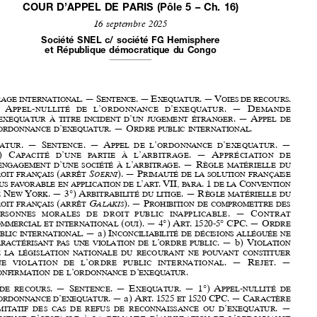




COUR D’APPEL DE PARIS (Pôle  5 – Ch.  16)
16 septembre 2025

















Société SNEL c/ société FG Hemisphere  




















et République démocratique du Congo






























A
. — S
. — 
e
. — V
. 





rbitrA
ge
intern
Ation
Al
entence
xequ
Atur
oieS
de
recour
S














—  A
-
’
’
.   — 
d
ppel
nullité
de
l
ordonn
Ance
d
exequ
Atur
em
Ande








’
’
.  — A










d
exequ
Atur
à
titre
incident
d
un
jugement
étr
Anger
ppel
de
’
’
.  — 
o
.
l
ordonn
Ance
d
exequ
Atur
rdre
public
intern
Ation
Al






















e
.  —  S
.  —  A
’
’
.  — 




xequ
Atur
entence
ppel
de
l
ordonn
Ance
d
exequ
Atur












1°)  C
’
’
.  —    a
apa  Cité
d
une
partie
à
l
arbitrage
ppré   Ciation
de





’
’
’
.  — 
r












l
eng
Agement
d
une
Société
à
l
Arbitr
Age
ègle
mAtérielle
du
 (
S
). — 
p
droit
frAnç
AiS
Arrêt
oerni
rimAuté
de
lA
Solution
frAnç
AiSe















’
. vii, 
. 1 
 C
plus
favorable
en
appliC
ation
de
l
art
para
de
la
onvention
 n
 Y
. — 3°) 
a
. —  r




de
ew
ork
rbitrabilité
du
litige
ègle
matérielle
du









 (
G
). — 
p
droit
frAnç
AiS
Arrêt
alakiS
rohibition
de
compromettre
deS


.  — 
c



















per
Sonne
S
mor
Ale
S
de
droit
public
in
Applic
Able
ontr
At
 (
). — 4°) 
a
. 1520-5° CpC. — 
o
Commer
Cial
et
international
oui
rt
rdre












. — 
a) 
i
public
intern
Ation
Al
nconciliAbilité
de
déciSionS
Alléguée
ne



’
.  — 
b) 
V

cArActéri
SA
nt
pAS
une
Viol
Ation
de
l
ordre
public
iol
Ation








de
lA
légi
SlAtion
nAtion
Ale
du
recour
Ant
ne
pou
VA
nt
con
Stituer
























’
.   — 
r
.   — 
une
Viol
Ation
de
l
ordre
public
intern
Ation
Al
ejet
c
’
’
.
onfirmAtion
de
l
ordonn
Ance
d
exequ
Atur
























v
. —   s
. —   e
. — 1°) 
a
-




oies
de
re Cours
enten
Ce
xequatur
ppel
nullité
de















’
’
. — 
a) 
a
. 1525 
 1520 CpC. — C
l
ordonn
Ance
d
exequ
Atur
rt
et
araCtère











’
.  — 
limit
Atif
de
S
cAS
de
refu
S
de
reconn
AiSSA
nce
ou
d
exequ
Atur
A
’
’
’
bSence
d
ob
StAcle
à
lA
dem
Ande
d
Annul
Ation
de
l
ordonn
Ance
’
.  — 
c
’
.  — 
b) 
a
. 1498 
d
exequ
Atur
ompétence
de
lA
cour
d
Appel
rt


















 1514 CpC. — C
. —  e
devenu
ontrôle
limité
xistenCe
de
la
sentenCe
et






’
AbSence
de
contr
Ariété
mAnife
Ste
à
l
ordre
public
intern
Ation
Al








(
).  — 
r
’
oui
égul
Arité
d
une
ce
SS
ion
de
cré
Ance
ou
du
re
Spect
de
S























’
. 1690 C. 
. (
). — C
’
formalités
prévues
à
l
art
Civ
non
ontrôle
n
entrant
’
. — A
’
pAS
dAnS
leS
AttributionS
du
juge
de
l
exequ
Atur
bSence
d
excèS