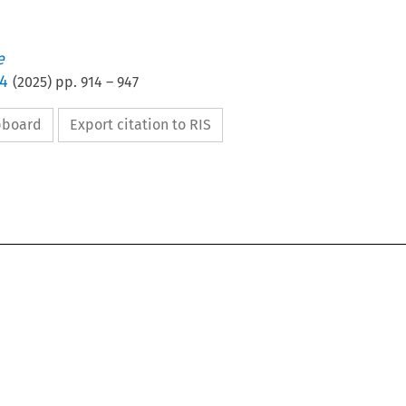
e
 4
(
2025
) pp.
914
–
947
ipboard
Export citation to RIS