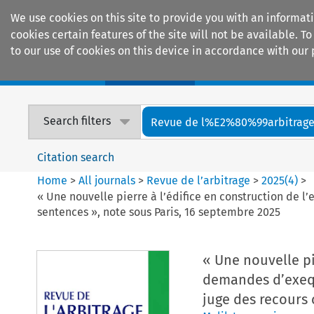
We use cookies on this site to provide you with an informat
cookies certain features of the site will not be available.
to our use of cookies on this device in accordance with our 
Home
Journals
Encyclopaedias
Search filters
Revue de l%E2%80%99arbitrag
Citation search
Home
>
All journals
>
Revue de l’arbitrage
>
2025
(
4
)
>
« Une nouvelle pierre à l’édifice en construction de 
sentences », note sous Paris, 16 septembre 2025
« Une nouvelle pi
demandes d’exequ
juge des recours 