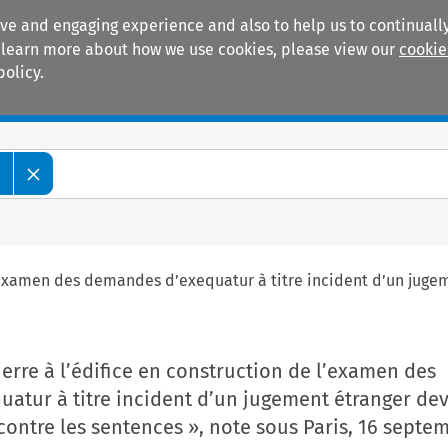
ive and engaging experience and also to help us to continually
 To learn more about how we use cookies, please view our
cookie
policy.
Manuals
Practice areas
e
l’examen des demandes d’exequatur à titre incident d’un jugem
erre à l’édifice en construction de l’examen des
atur à titre incident d’un jugement étranger dev
contre les sentences », note sous Paris, 16 septe