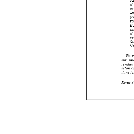










