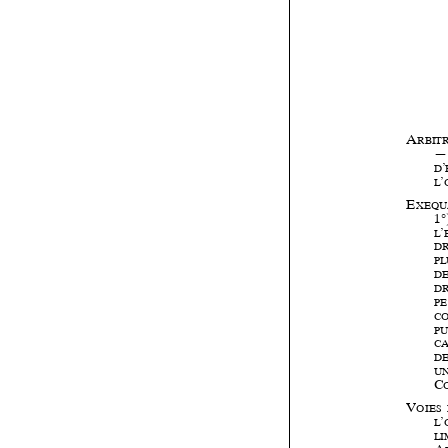
















