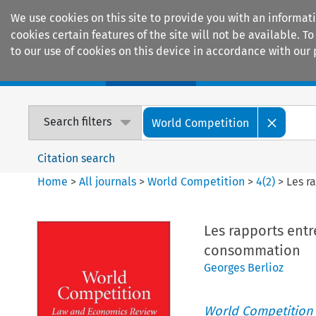
We use cookies on this site to provide you with an informat
cookies certain features of the site will not be available.
to our use of cookies on this device in accordance with our 
Home
Journals
Encyclopaedias
Search filters
World Competition
Citation search
Home
>
All journals
>
World Competition
>
4
(
2
)
>
Les r
Les rapports entre
consommation
Georges Berlioz
World Competition