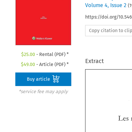
Volume
4
,
Issue 2
(
1
https://doi.org/10.5
Copy citation to cl
$
25.00
- Rental (PDF) *
Extract
$
49.00
- Article (PDF) *
Buy article
*service fee may apply
Les 