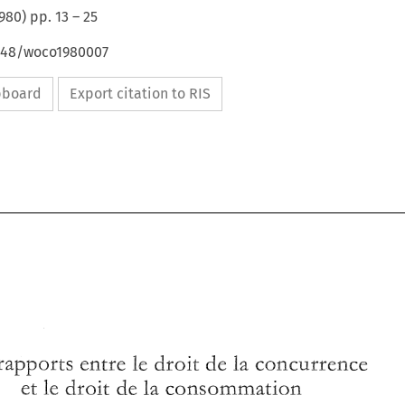
980
) pp.
13
–
25
4648/woco1980007
ipboard
Export citation to RIS
le 
rapports 
de 
droit 
la 
concurrence 
entre 
la 
droit 
de 
le 
consommation 
et 