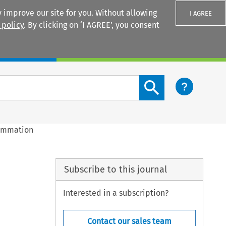
 improve our site for you. Without allowing
I AGREE
 policy
. By clicking on ‘I AGREE’, you consent
Login
Search content button
nsommation
Subscribe to this journal
Interested in a subscription?
Contact our sales team