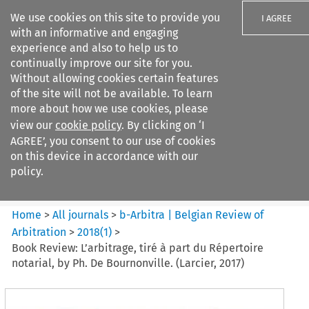
We use cookies on this site to provide you
I AGREE
with an informative and engaging
experience and also to help us to
continually improve our site for you.
Without allowing cookies certain features
of the site will not be available. To learn
Search filters
more about how we use cookies, please
Search content but
view our
cookie policy
. By clicking on ‘I
b-Arbitra %7C Belgian Review
AGREE’, you consent to our use of cookies
of Arbitrat...
on this device in accordance with our
policy.
Citation search
Home
>
All journals
>
b-Arbitra | Belgian Review of
Arbitration
>
2018
(
1
)
>
Book Review: L’arbitrage, tiré à part du Répertoire
notarial, by Ph. De Bournonville. (Larcier, 2017)