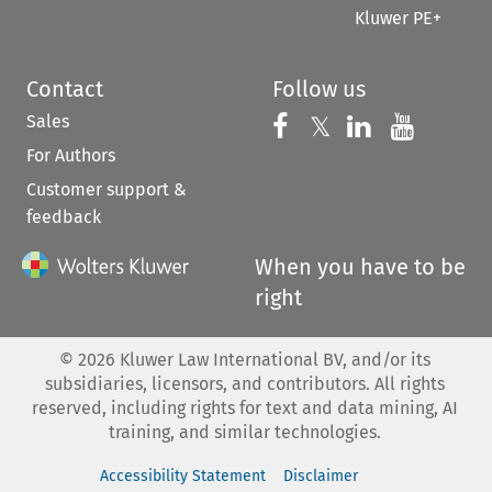
Kluwer PE+
Contact
Follow us
Sales
Follow us on 
Follow us on Fac
𝕏
Follow us 
Follow
For Authors
Customer support &
feedback
When you have to be
right
©
2026
Kluwer Law International BV, and/or its
subsidiaries, licensors, and contributors. All rights
reserved, including rights for text and data mining, AI
training, and similar technologies.
Accessibility Statement
Disclaimer