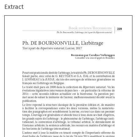
Extract
Book reviews/Recensions
219
219
Ph. De Bournonville, L’arbitrage, tiré à part du 
Répertoire notarial

Ph. DE BOURNONVILLE, L’arbitrage




Tiré à part du 
Répertoire notarial
, Larcier, 2017

Recension par Caroline Verbruggen

Conseiller à la cour d’appel de Bruxelles






Pour tout praticien du droit de l’arbitrage, le traité de Ph. DE BOURNONVILLE 
faisait partie, avec celui de G. KEUTGEN et G.A. DAL et la contribution de 

J. LINSMEAU à la 
R.P.D.B.
, du trio des ouvrages de référence généralistes en 

français sur l’arbitrage en Belgique.




Le traité était paru en 2000 dans la collection du 
Répertoire notarial
. Vu les 



évolutions législatives intervenues depuis lors – en particulier la réforme de 

2013  –  cette  seconde  édition  actualisée  est  la  bienvenue.  Sa  parution  per
-


met aussi de saluer la mémoire de l’auteur, malheureusement décédé avant la 

publi
cation.



Le livre reprend la structure classique de la première édition et, de manière 



à  faciliter  la  correspondance  entre  les  deux  versions,  même  la  numérota
-

tion des paragraphes est sensiblement la même, en tout cas dans un premier 

temps. L’ouvrage est généraliste et aborde tour à tour, dans ses huit chapitres, 


les grands sujets de l’arbitrage : le phénomène de l’arbitrage, l’arbitrage insti
-

tutionnel,  la  convention  d’arbitrage,  le  tribunal  arbitral,  le  déroulement  de  


l’instance arbitrale, la sentence arbitrale, les recours en matière d’arbitrage et 

les horizons de l’arbitrage international.
