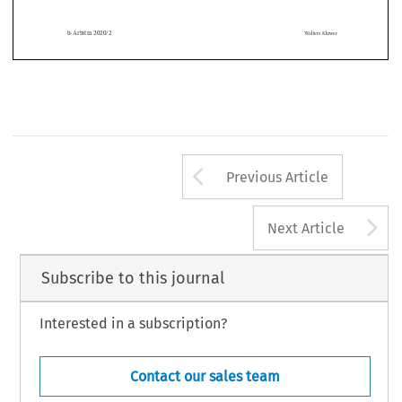
uitspraak – Vereiste van finaliteit van een arbitrale  
uitspraak – Invloed van een arbitraal beroep



b-Arbitra 2020/2
Wolters Kluwer
Arrow button us
Previous Article
A
Next Article
Subscribe to this journal
Interested in a subscription?
Contact our sales team