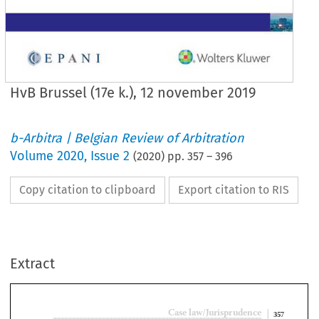
HvB Brussel (17e k.), 12 november 2019
b-Arbitra | Belgian Review of Arbitration
Volume
2020
,
Issue 2
(
2020
) pp.
357
–
396
Copy citation to clipboard
Export citation to RIS
Extract
Case law/Jurisprudence
357
Brussel (17e k
 .
) 2016/AR/1596, 12 november 2019 

HvB Brussel (17e k.), 12 november 2019
