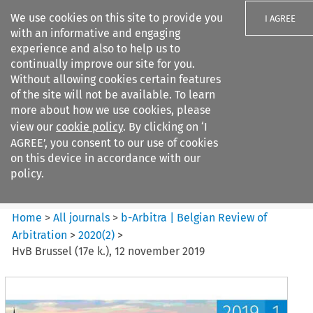
We use cookies on this site to provide you
I AGREE
with an informative and engaging
experience and also to help us to
continually improve our site for you.
Without allowing cookies certain features
of the site will not be available. To learn
Search filters
more about how we use cookies, please
Search content but
view our
cookie policy
. By clicking on ‘I
b-Arbitra %7C Belgian Review
AGREE’, you consent to our use of cookies
of Arbitrat...
on this device in accordance with our
policy.
Citation search
Home
>
All journals
>
b-Arbitra | Belgian Review of
Arbitration
>
2020
(
2
)
>
HvB Brussel (17e k.), 12 november 2019