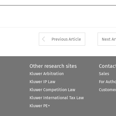
Arrow button used 
Previous Article
Next Ar
Other research sites
Contac
Kluwer Arbitration
Sales
Kluwer IP Law
For Auth
Kluwer Competition Law
Customer
Kluwer International Tax Law
Kluwer PE+