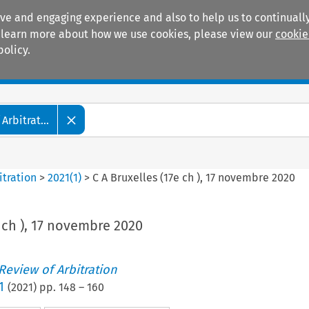
ive and engaging experience and also to help us to continually
 To learn more about how we use cookies, please view our
cookie
policy.
Manuals
Practice areas
Arbitrat...
itration
>
2021
(
1
)
>
C A Bruxelles (17e ch ), 17 novembre 2020
e ch ), 17 novembre 2020
 Review of Arbitration
1
(
2021
) pp.
148
–
160