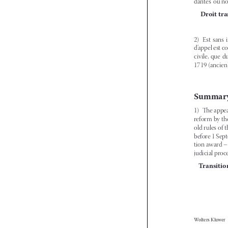





