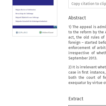
Copy citation to cl
Abstract
1) The appeal is admi
to the reform by the A
act, the old rules of
foreign – started bef
enforcement of arbit
irrespective of whe
September 2013.
2) It is irrelevant wh
case in first instanc
both the court of fi
exequatur by virtue of
Extract