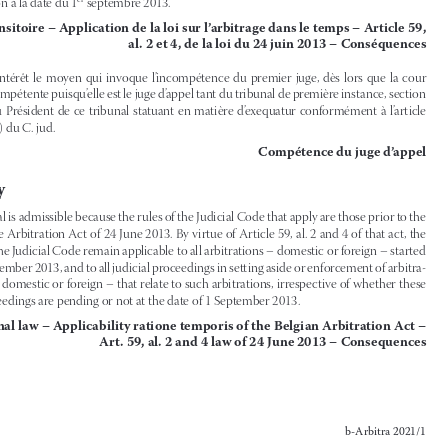



er
dantes’ ou non à la date du 1
 septembre 2013.
Droit transitoire – Application de la loi sur l’arbitrage dans le temps – Article 59, 

al
 .
 2 et 4, de la loi du 24 juin 2013 – Conséquences



2)
Est  sans  intérêt  le  moyen  qui  invoque  l’incompétence  du  premier  juge,  dès  lors  que  la  cour  
d’appel est compétente puisqu’elle est le juge d’appel tant du tribunal de première instance, section 

civile,  que  du  Président  de  ce  tribunal  statuant  en  matière  d’exequatur  conformément  à  l’article  

1719 (ancien) du C. jud.

Compétence du juge d’appel

Summary

1)
The appeal is admissible because the rules of the Judicial Code that apply are those prior to the 
reform by the Arbitration Act of 24 June 2013. By virtue of Article 59, al. 2 and 4 of that act, the 

old rules of the Judicial Code remain applicable to all arbitrations – domestic or foreign – started 
before 1 September 2013, and to all judicial proceedings in setting aside or enforcement of arbitra
-
tion award – domestic or foreign – that relate to such arbitrations, irrespective of whether these 

judicial proceedings are pending or not at the date of 1 September 2013.

Transitional law – Applicability ratione temporis of the Belgian Arbitration Act – 

Art
 .
 59, al
 .
 2 and 4 law of 24 June 2013 – Consequences




b-Arbitra 2021/1

Wolters Kluwer






