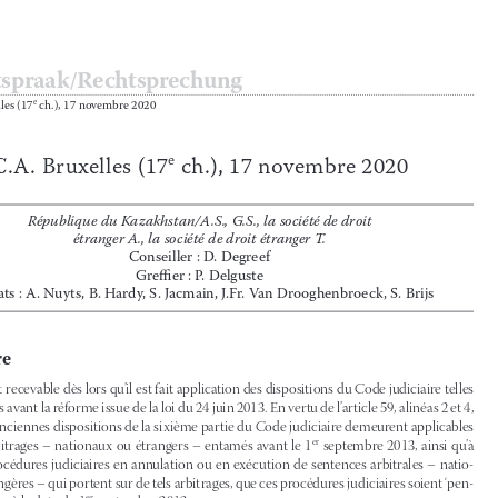









Rechtspraak/Rechtsprechung
C
 .
A
 .
 Bruxelles (17
 ch
 .
), 17 novembre 2020
e


e
C.A. Bruxelles (17
 ch.), 17 novembre 2020



















République du Kazakhstan/A.S., G.S., la société de droit  
étranger A., la société de droit étranger T.
Conseiller : D
 .
 Degreef
Greffier : P
 .
 Delguste
Avocats : A
 .
 Nuyts, B
 .
 Hardy, S
 .
 Jacmain, J
 .
Fr
 .
 Van Drooghenbroeck, S
 .
 Brijs


Sommaire

1)
L’appel est recevable dès lors qu’il est fait application des dispositions du Code judiciaire telles 

qu’applicables avant la réforme issue de la loi du 24 juin 2013. En vertu de l’article 59, alinéas 2 et 4, 



de la loi, les anciennes dispositions de la sixième partie du Code judiciaire demeurent applicables 
er
à tous les arbitrages – nationaux ou étrangers – entamés avant le 1
 septembre 2013, ainsi qu’à 


toutes les procédures judiciaires en annulation ou en exécution de sentences arbitrales – natio
-


nales ou étrangères – qui portent sur de tels arbitrages, que ces procédures judiciaires soient ‘pen
-