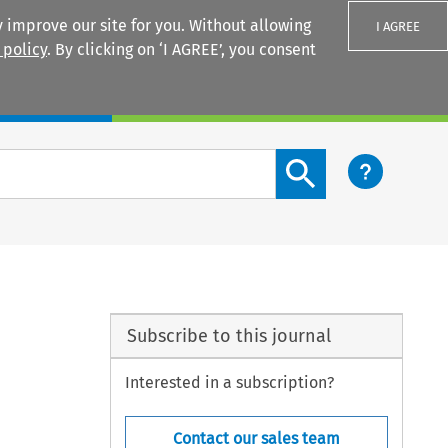
 improve our site for you. Without allowing
I AGREE
 policy
. By clicking on ‘I AGREE’, you consent
Login
Search content button
Subscribe to this journal
Interested in a subscription?
Contact our sales team