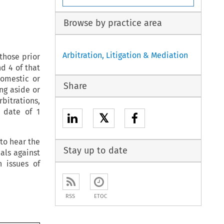
Browse by practice area
Arbitration, Litigation & Mediation
those prior
nd 4 of that
domestic or
Share
ng aside or
bitrations,
 date of 1
𝕏
 to hear the
Stay up to date
als against
n issues of
RSS
ETOC