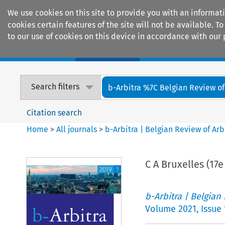
We use cookies on this site to provide you with an informat
cookies certain features of the site will not be available.
to our use of cookies on this device in accordance with our 
Home
Journals
Encyclopaedias
Search filters
b-Arbitra %7C Belgian Review of 
Citation search
Home
>
All journals
>
b-Arbitra | Belgian Review of Arb
C A Bruxelles (17
b-Arbitra | Belgian
Volume
2021
,
Issue 