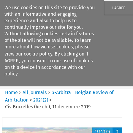
We use cookies on this site to provide you
I AGREE
with an informative and engaging
experience and also to help us to
continually improve our site for you.
Without allowing cookies certain features
of the site will not be available. To learn
Search filters
more about how we use cookies, please
Search content but
view our
cookie policy
. By clicking on ‘I
b-Arbitra %7C Belgian Review
AGREE’, you consent to our use of cookies
of Arbitrat...
on this device in accordance with our
policy.
Citation search
Home
>
All journals
>
b-Arbitra | Belgian Review of
Arbitration
>
2021
(
2
)
>
Civ Bruxelles (4e ch ), 11 décembre 2019