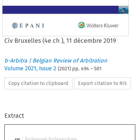
Civ Bruxelles (4e ch ), 11 décembre 2019
b-Arbitra | Belgian Review of Arbitration
Volume
2021
,
Issue 2
(
2021
) pp.
494
–
501
Copy citation to clipboard
Export citation to RIS
Extract
Rechtspraak/Rechtsprechung
494
Civ
 .
 Bruxelles (4
 ch
 .
), 11 décembre 2019
e

e
