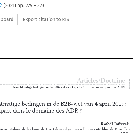
2
(
2021
) pp.
275
–
323
ipboard
Export citation to RIS






Articles/Doctrine
275
Onrechtmatige bedingen in de B2B-wet van 4 april 2019: quel impact pour les ADR?

Onrechtmatige bedingen in de 
B2B
-wet van 4 april 2019: 
