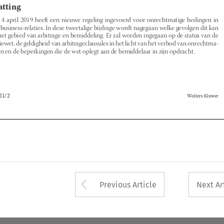
wet als politiewet, de geldigheid van arbitrageclausules in het licht van het verbod van onrechtma
-

tige bedingen en de beperkingen die de wet oplegt aan de bemiddelaar in zijn opdracht.



b-Arbitra 2021/2
Wolters Kluwer






Arrow button used 
Previous Article
Next Ar