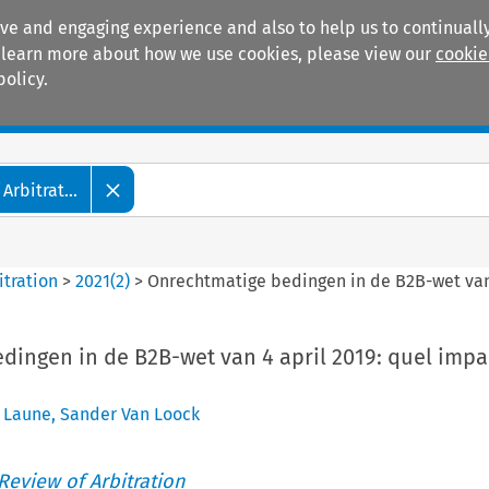
ive and engaging experience and also to help us to continually
 To learn more about how we use cookies, please view our
cookie
policy.
Manuals
Practice areas
Arbitrat...
itration
>
2021
(
2
)
>
Onrechtmatige bedingen in de B2B-wet van 
dingen in de B2B-wet van 4 april 2019: quel impa
 Laune
,
Sander Van Loock
 Review of Arbitration