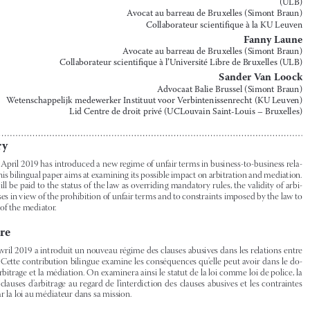
quel impact dans le domaine des ADR ?


Rafaël Jafferali

Professeur titulaire de la chaire de Droit des obligations à l’Université libre de Bruxelles 

(ULB)
Avocat au barreau de Bruxelles (Simont Braun)

Collaborateur scientifique à la KU Leuven

Fanny Laune

Avocate au barreau de Bruxelles (Simont Braun)
Collaborateur scientifique à l’Université Libre de Bruxelles (ULB)

Sander Van Loock

Advocaat Balie Brussel (Simont Braun)

Wetenschappelijk medewerker Instituut voor Verbintenissenrecht (KU Leuven)
Lid Centre de droit privé (UCLouvain Saint-Louis – Bruxelles)

Summary
The act of 4 April 2019 has introduced a new regime of unfair terms in business-to-business rela
-


tionships. This bilingual paper aims at examining its possible impact on arbitration and mediation. 

Attention will be paid to the status of the law as overriding mandatory rules, the validity of arbi
-
tration clauses in view of the prohibition of unfair terms and to constraints imposed by the law to 


the mission of the mediator.


Sommaire
La loi du 4 avril 2019 a introduit un nouveau régime des clauses abusives dans les relations entre 

entreprises. Cette contribution bilingue examine les conséquences qu’elle peut avoir dans le do
-
maine de l’arbitrage et la médiation. On examinera ainsi le statut de la loi comme loi de police, la 
validité  des  clauses  d’arbitrage  au  regard  de  l’interdiction  des  clauses  abusives  et  les  contraintes  

imposées par la loi au médiateur dans sa mission.


Samenvatting


De  wet  van  4  april  2019  heeft  een  nieuwe  regeling  ingevoerd  voor  onrechtmatige  bedingen  in  

business-to-business-relaties. In deze tweetalige bijdrage wordt nagegaan welke gevolgen dit kan 
hebben op het gebied van arbitrage en bemiddeling. Er zal worden ingegaan op de status van de 