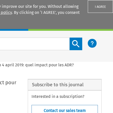
 improve our site for you. Without allowing
I AGREE
 policy
. By clicking on ‘I AGREE’, you consent
Login
Search content button
4 april 2019: quel impact pour les ADR?
ct pour
Subscribe to this journal
Interested in a subscription?
Contact our sales team