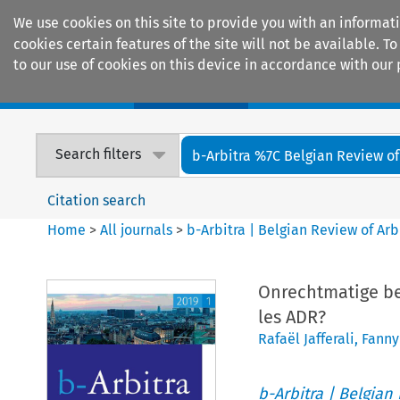
We use cookies on this site to provide you with an informat
cookies certain features of the site will not be available.
to our use of cookies on this device in accordance with our 
Home
Journals
Encyclopaedias
Search filters
b-Arbitra %7C Belgian Review of 
Citation search
Home
>
All journals
>
b-Arbitra | Belgian Review of Arb
Onrechtmatige be
les ADR?
Rafaël Jafferali
,
Fanny
b-Arbitra | Belgian