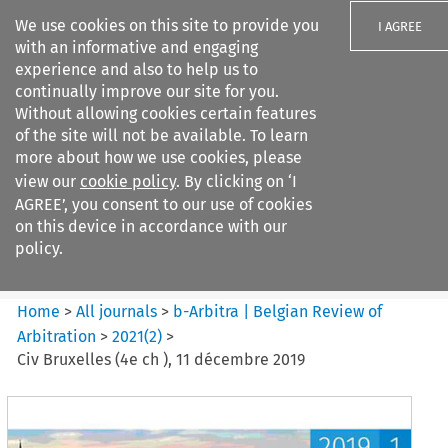
We use cookies on this site to provide you
I AGREE
with an informative and engaging
experience and also to help us to
continually improve our site for you.
Without allowing cookies certain features
of the site will not be available. To learn
Search filters
more about how we use cookies, please
Search content but
view our
cookie policy
. By clicking on ‘I
b-Arbitra %7C Belgian Review
AGREE’, you consent to our use of cookies
of Arbitrat...
on this device in accordance with our
policy.
Citation search
Home
>
All journals
>
b-Arbitra | Belgian Review of
Arbitration
>
2021
(
2
)
>
Civ Bruxelles (4e ch ), 11 décembre 2019