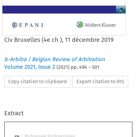
Civ Bruxelles (4e ch ), 11 décembre 2019
b-Arbitra | Belgian Review of Arbitration
Volume
2021
,
Issue 2
(
2021
) pp.
494
–
501
Copy citation to clipboard
Export citation to RIS
Extract
Rechtspraak/Rechtsprechung
494
Civ
 .
 Bruxelles (4
 ch
 .
), 11 décembre 2019
e

e
