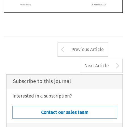
(art
 .
 1721, § 1, b), ii), C
 .
 jud
 .
) – Code déontologie de l’IPI



b-Arbitra 2022/1
Wolters Kluwer
Arrow button us
Previous Article
A
Next Article
Subscribe to this journal
Interested in a subscription?
Contact our sales team