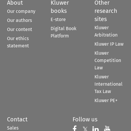
About
Kluwer
Other
books
research
Our company
sites
E-store
Our authors
Kluwer
Digital Book
Our content
Arbitration
Platform
Our ethics
Kluwer IP Law
statement
Kluwer
Competition
Law
Kluwer
International
Tax Law
Kluwer PE+
Contact
Follow us
Sales
Follow us on 
Follow us on Fac
𝕏
Follow us 
Follow