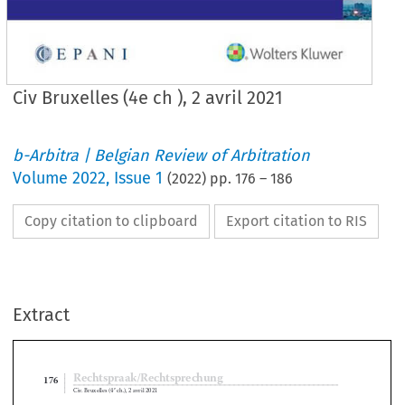
Civ Bruxelles (4e ch ), 2 avril 2021
b-Arbitra | Belgian Review of Arbitration
Volume
2022
,
Issue 1
(
2022
) pp.
176
–
186
Copy citation to clipboard
Export citation to RIS
Extract
Rechtspraak/Rechtsprechung
176
Civ. Bruxelles (4
 ch.), 2 avril 2021
e

e
Civ. Bruxelles (4
 ch.), 2 avril 2021




