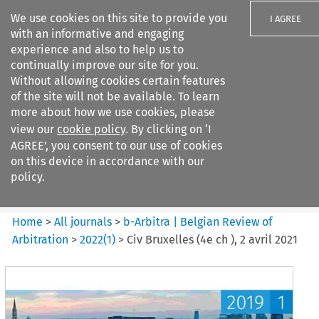
We use cookies on this site to provide you
I AGREE
with an informative and engaging
experience and also to help us to
continually improve our site for you.
Without allowing cookies certain features
of the site will not be available. To learn
Search filters
more about how we use cookies, please
Search content but
view our
cookie policy
. By clicking on ‘I
b-Arbitra %7C Belgian Review
AGREE’, you consent to our use of cookies
of Arbitrat...
on this device in accordance with our
policy.
Citation search
Home
>
All journals
>
b-Arbitra | Belgian Review of
Arbitration
>
2022
(
1
)
>
Civ Bruxelles (4e ch ), 2 avril 2021