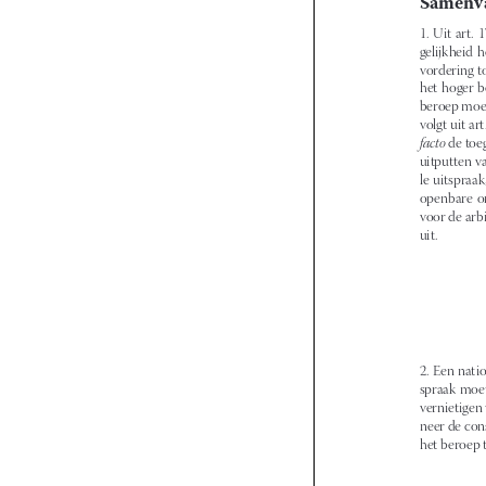

