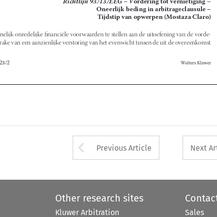





b-Arbitra 2023/2
Wolters Kluwer







Arrow button used 
Previous Article
Next Ar
Other research sites
Contac
Kluwer Arbitration
Sales