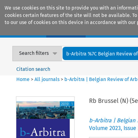
We use cookies on this site to provide you with an informat
cookies certain features of the site will not be available.
to our use of cookies on this device in accordance with our 
Home
Journals
Encyclopaedias
Search filters
b-Arbitra %7C Belgian Review of 
Citation search
Home
>
All journals
>
b-Arbitra | Belgian Review of Arb
Rb Brussel (N) (5
b-Arbitra | Belgian
Volume
2023
,
Issue 