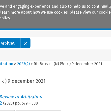
ive and engaging experience and also to help us to continually
 To learn more about how we use cookies, please view our
cookie
policy.
Manuals
Practice areas
Arbitrat...
itration
>
2023
(
2
)
>
Rb Brussel (N) (5e k ) 9 december 2021
e k ) 9 december 2021
 Review of Arbitration
2
(
2023
) pp.
579
–
588