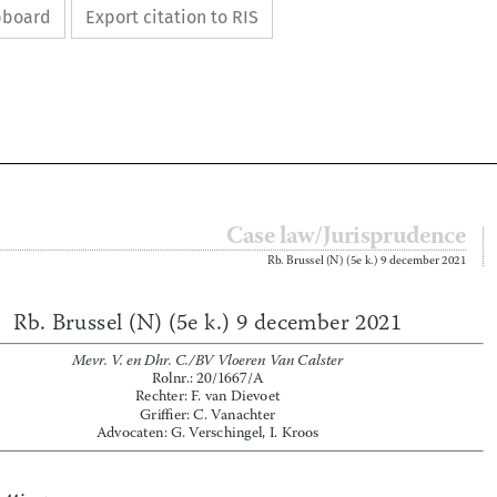
ipboard
Export citation to RIS







Case law/Jurisprudence
579

Rb
 .
 Brussel (N) (5e k
 .
) 9 december 2021






Rb. Brussel (N) (5e k.) 9 december 2021








Mevr. V. en Dhr. C./BV Vloeren Van Calster
Rolnr
 .
: 20/1667/A
Rechter: F
 .
 van Dievoet
Griffier: C
 .
 Vanachter
Advocaten: G
 .
 Verschingel, I
 .
 Kroos