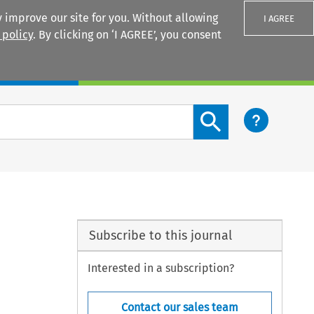
 improve our site for you. Without allowing
I AGREE
 policy
. By clicking on ‘I AGREE’, you consent
Login
Search content button
Subscribe to this journal
Interested in a subscription?
Contact our sales team