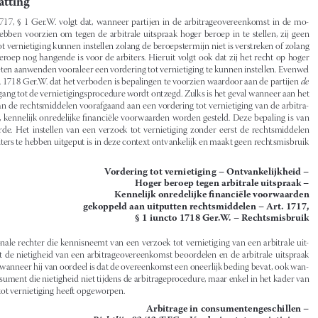



Samenvatting


1.  Uit  art.  1717,  §  1  Ger.W.  volgt  dat,  wanneer  partijen  in  de  arbitrageovereenkomst  in  de  mo
-
gelijkheid  hebben  voorzien  om  tegen  de  arbitrale  uitspraak  hoger  beroep  in  te  stellen,  zij  geen  

vordering tot vernietiging kunnen instellen zolang de beroepstermijn niet is verstreken of zolang 

het hoger beroep nog hangende is voor de arbiters. Hieruit volgt ook dat zij het recht op hoger 


beroep moeten aanwenden vooraleer een vordering tot vernietiging te kunnen instellen. Evenwel 
volgt uit art. 1718 Ger.W. dat het verboden is bepalingen te voorzien waardoor aan de partijen 
de 

facto
 de toegang tot de vernietigingsprocedure wordt ontzegd. Zulks is het geval wanneer aan het 


uitputten van de rechtsmiddelen voorafgaand aan een vordering tot vernietiging van de arbitra
-
le uitspraak, kennelijk onredelijke financiële voorwaarden worden gesteld. Deze bepaling is van 

openbare  orde.  Het  instellen  van  een  verzoek  tot  vernietiging  zonder  eerst  de  rechtsmiddelen  

voor de arbiters te hebben uitgeput is in deze context ontvankelijk en maakt geen rechtsmisbruik 

uit.
Vordering tot vernietiging – Ontvankelijkheid – 
Hoger beroep tegen arbitrale uitspraak – 


Kennelijk onredelijke financiële voorwaarden 
gekoppeld aan uitputten rechtsmiddelen – Art
 .
 1717, 


§ 1 iuncto 1718 Ger
 .
W
 .
 – Rechtsmisbruik






2. Een nationale rechter die kennisneemt van een verzoek tot vernietiging van een arbitrale uit
-





spraak moet de nietigheid van een arbitrageovereenkomst beoordelen en de arbitrale uitspraak 
vernietigen wanneer hij van oordeel is dat de overeenkomst een oneerlijk beding bevat, ook wan
-
neer de consument die nietigheid niet tijdens de arbitrageprocedure, maar enkel in het kader van 


het beroep tot vernietiging heeft opgeworpen.

Arbitrage in consumentengeschillen – 
Richtlijn 93/13/EEG – V
ordering tot vernietiging – 


Oneerlijk beding in arbitrageclausule – 

Tijdstip van opwerpen (Mostaza Claro)

3. Door kennelijk onredelijke financiële voorwaarden te stellen aan de uitoefening van de vorde
-


ring, is er sprake van een aanzienlijke verstoring van het evenwicht tussen de uit de overeenkomst 