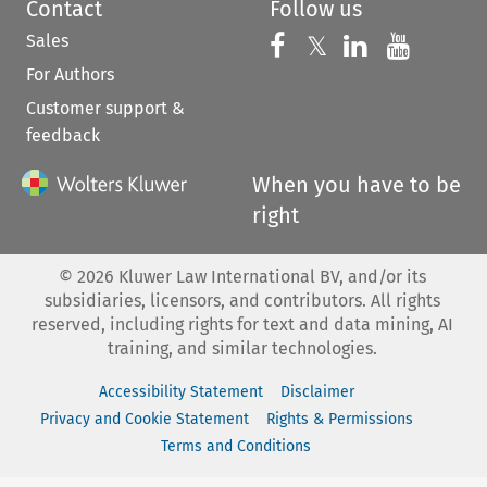
Contact
Follow us
Sales
Follow us on 
Follow us on Fac
𝕏
Follow us 
Follow
For Authors
Customer support &
feedback
When you have to be
right
©
2026
Kluwer Law International BV, and/or its
subsidiaries, licensors, and contributors. All rights
reserved, including rights for text and data mining, AI
training, and similar technologies.
Accessibility Statement
Disclaimer
Privacy and Cookie Statement
Rights & Permissions
Terms and Conditions