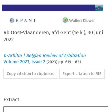
Rb Oost-Vlaanderen, afd Gent (1e k ), 30 juni
2022
b-Arbitra | Belgian Review of Arbitration
Volume
2023
,
Issue 2
(
2023
) pp.
619
–
621
Copy citation to clipboard
Export citation to RIS
Extract
Case law/Jurisprudence
619
Rb
 .
 Oost-Vlaanderen, afd
 .
 Gent (1e k
 .
), 30 juni 2022