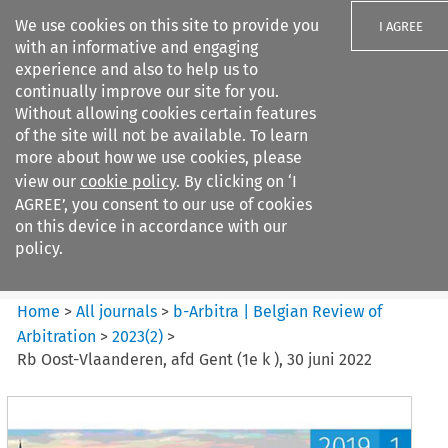
We use cookies on this site to provide you
I AGREE
with an informative and engaging
experience and also to help us to
continually improve our site for you.
Without allowing cookies certain features
of the site will not be available. To learn
Search filters
more about how we use cookies, please
Search content but
view our
cookie policy
. By clicking on ‘I
b-Arbitra %7C Belgian Review
AGREE’, you consent to our use of cookies
of Arbitrat...
on this device in accordance with our
policy.
Citation search
Home
>
All journals
>
b-Arbitra | Belgian Review of
Arbitration
>
2023
(
2
)
>
Rb Oost-Vlaanderen, afd Gent (1e k ), 30 juni 2022