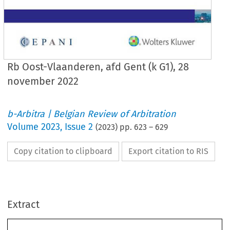
Rb Oost-Vlaanderen, afd Gent (k G1), 28
november 2022
b-Arbitra | Belgian Review of Arbitration
Volume
2023
,
Issue 2
(
2023
) pp.
623
–
629
Copy citation to clipboard
Export citation to RIS
Extract
Case law/Jurisprudence
623
Rb
 .
 Oost-Vlaanderen, afd
 .
 Gent (k
 .
 G1), 28 november 2022