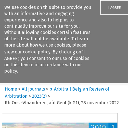
We use cookies on this site to provide you
I AGREE
with an informative and engaging
experience and also to help us to
continually improve our site for you.
Without allowing cookies certain features
of the site will not be available. To learn
Search filters
more about how we use cookies, please
Search content but
view our
cookie policy
. By clicking on ‘I
b-Arbitra %7C Belgian Review
AGREE’, you consent to our use of cookies
of Arbitrat...
on this device in accordance with our
policy.
Citation search
Home
>
All journals
>
b-Arbitra | Belgian Review of
Arbitration
>
2023
(
2
)
>
Rb Oost-Vlaanderen, afd Gent (k G1), 28 november 2022