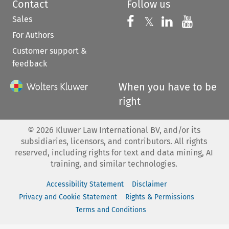
Contact
Follow us
Sales
Follow us on 
Follow us on Fac
𝕏
Follow us 
Follow
For Authors
Customer support &
feedback
When you have to be
right
©
2026
Kluwer Law International BV, and/or its
subsidiaries, licensors, and contributors. All rights
reserved, including rights for text and data mining, AI
training, and similar technologies.
Accessibility Statement
Disclaimer
Privacy and Cookie Statement
Rights & Permissions
Terms and Conditions