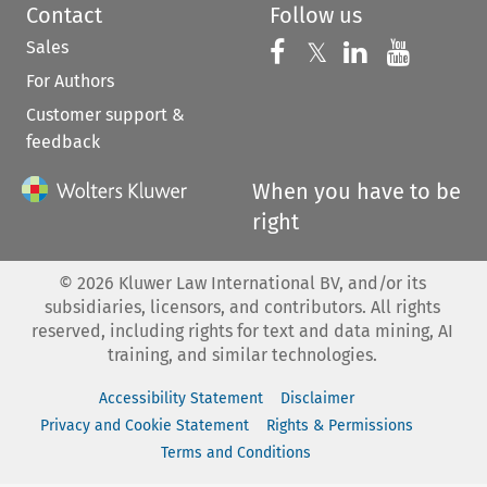
Contact
Follow us
Sales
Follow us on 
Follow us on Fac
𝕏
Follow us 
Follow
For Authors
Customer support &
feedback
When you have to be
right
©
2026
Kluwer Law International BV, and/or its
subsidiaries, licensors, and contributors. All rights
reserved, including rights for text and data mining, AI
training, and similar technologies.
Accessibility Statement
Disclaimer
Privacy and Cookie Statement
Rights & Permissions
Terms and Conditions