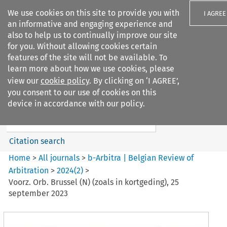
We use cookies on this site to provide you with
I AGREE
an informative and engaging experience and
also to help us to continually improve our site
for you. Without allowing cookies certain
features of the site will not be available. To
learn more about how we use cookies, please
Search filters
view our
cookie policy
. By clicking on ‘I AGREE’,
Search content but
you consent to our use of cookies on this
b-Arbitra %7C Belgian Review
device in accordance with our policy.
of Arbitrat...
Citation search
Home
>
All journals
>
b-Arbitra | Belgian Review of
Arbitration
>
2024
(
2
)
>
Voorz. Orb. Brussel (N) (zoals in kortgeding), 25
september 2023