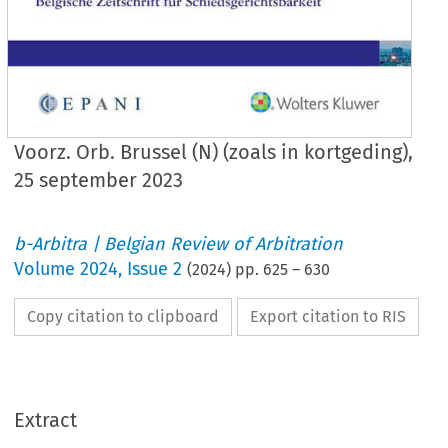
Voorz. Orb. Brussel (N) (zoals in kortgeding),
25 september 2023
b-Arbitra | Belgian Review of Arbitration
Volume
2024
,
Issue 2
(
2024
) pp.
625
–
630
Copy citation to clipboard
Export citation to RIS
Extract
Case law/Jurisprudence
625
Voorz
 .
 Orb
 .
 Brussel (N) (zoals in kortgeding), 25 september 2023