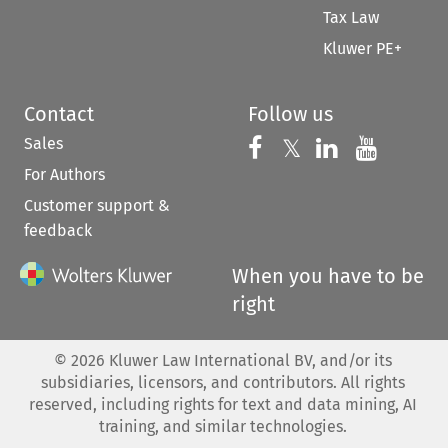
Tax Law
Kluwer PE+
Contact
Follow us
Sales
Follow us on 
Follow us on Fac
𝕏
Follow us 
Follow
For Authors
Customer support &
feedback
When you have to be
right
©
2026
Kluwer Law International BV, and/or its
subsidiaries, licensors, and contributors. All rights
reserved, including rights for text and data mining, AI
training, and similar technologies.