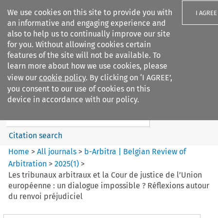
We use cookies on this site to provide you with
I AGREE
an informative and engaging experience and
also to help us to continually improve our site
for you. Without allowing cookies certain
features of the site will not be available. To
learn more about how we use cookies, please
Search filters
view our
cookie policy
. By clicking on ‘I AGREE’,
Search content but
you consent to our use of cookies on this
b-Arbitra %7C Belgian Review
device in accordance with our policy.
of Arbitrat...
Citation search
Home
>
All journals
>
b-Arbitra | Belgian Review of
Arbitration
>
2025
(
1
)
>
Les tribunaux arbitraux et la Cour de justice de l’Union
européenne : un dialogue impossible ? Réflexions autour
du renvoi préjudiciel