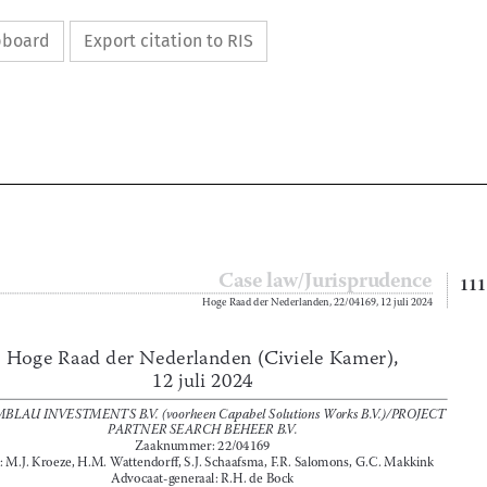
ipboard
Export citation to RIS



Case law/Jurisprudence


111
Hoge Raad der Nederlanden, 22/04169, 12 juli 2024

Hoge Raad der Nederlanden (Civiele Kamer), 

12 juli 2024























LOTAMBLAU INVESTMENTS B.V. (voorheen Capabel Solutions Works B.V.)/PROJECT 
PARTNER SEARCH BEHEER B.V.




