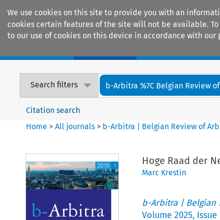
We use cookies on this site to provide you with an informat
cookies certain features of the site will not be available.
to our use of cookies on this device in accordance with our 
Home
Journals
Encyclopaedias
Search filters
b-Arbitra %7C Belgian Review of 
Citation search
Home
>
All journals
>
b-Arbitra | Belgian Review of Arb
Hoge Raad der Ned
Marc Krestin
b-Arbitra | Belgian
Volume
2025
,
Issue 