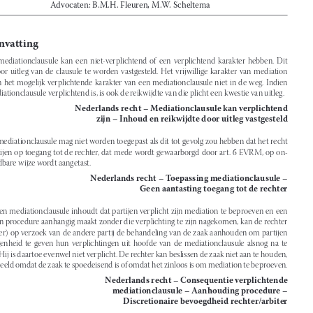
Zaaknummer: 22/04169











Zetel: M
 .J . Kroeze, H
 .M . Wattendorff, S
 .J . Schaafsma, F
 .R . Salomons, G
 .C . Makkink
Advocaat-generaal: R
 .H . de Bock
Advocaten: B
 .M .H . Fleuren, M
 .W . Scheltema

Samenvatting


1.   Een  mediationclausule  kan  een  niet-verplichtend  of  een  verplichtend  karakter  hebben.  Dit  
dient  door  uitleg  van  de  clausule  te  worden  vastgesteld.  Het  vrijwillige  karakter  van  mediation  

staat  aan  het  mogelijk  verplichtende  karakter  van  een  mediationclausule  niet  in  de  weg.  Indien  

een mediationclausule verplichtend is, is ook de reikwijdte van die plicht een kwestie van uitleg. 


Nederlands recht – Mediationclausule kan verplichtend 
zijn – Inhoud en reikwijdte door uitleg vastgesteld 

2.  Een mediationclausule mag niet worden toegepast als dit tot gevolg zou hebben dat het recht 

van partijen op toegang tot de rechter, dat mede wordt gewaarborgd door art. 6 EVRM, op on
-


aanvaardbare wijze wordt aangetast.

Nederlands recht – Toepassing mediationclausule – 
Geen aantasting toegang tot de rechter



3.  Als een mediationclausule inhoudt dat partijen verplicht zijn mediation te beproeven en een 
partij een procedure aanhangig maakt zonder die verplichting te zijn nagekomen, kan de rechter 

(of arbiter) op verzoek van de andere partij de behandeling van de zaak aanhouden om partijen 
de  gelegenheid  te  geven  hun  verplichtingen  uit  hoofde  van  de  mediationclausule  alsnog  na  te  

komen. Hij is daartoe evenwel niet verplicht. De rechter kan beslissen de zaak niet aan te houden, 

bijvoorbeeld omdat de zaak te spoedeisend is of omdat het zinloos is om mediation te beproeven.

Nederlands recht – Consequentie verplichtende 

mediationclausule – Aanhouding procedure – 

Discretionaire bevoegdheid rechter/arbiter


Summary



1.   A  mediation  clause  may  have  either  a  non-binding  or  binding  character.  This  must  be  de
-
termined  by  interpreting  the  clause.  The  voluntary  nature  of  mediation  does  not  preclude  a  