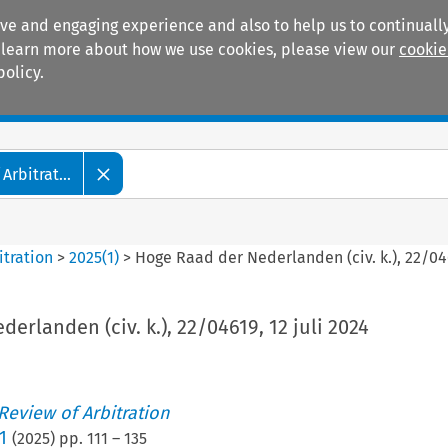
ive and engaging experience and also to help us to continually
 To learn more about how we use cookies, please view our
cookie
policy.
Manuals
Practice areas
Arbitrat...
itration
>
2025
(
1
)
>
Hoge Raad der Nederlanden (civ. k.), 22/046
erlanden (civ. k.), 22/04619, 12 juli 2024
 Review of Arbitration
1
(
2025
) pp.
111
–
135