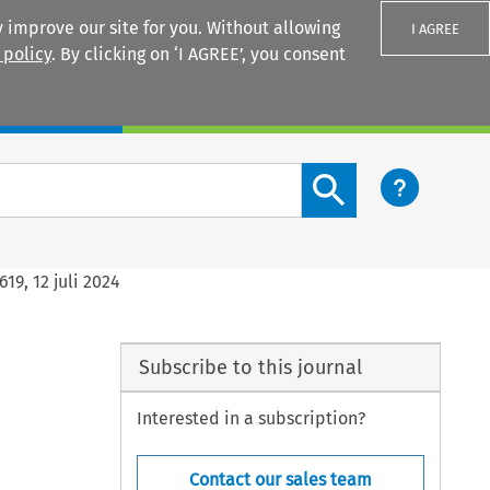
 improve our site for you. Without allowing
I AGREE
 policy
. By clicking on ‘I AGREE’, you consent
Login
Search content button
19, 12 juli 2024
Subscribe to this journal
Interested in a subscription?
Contact our sales team