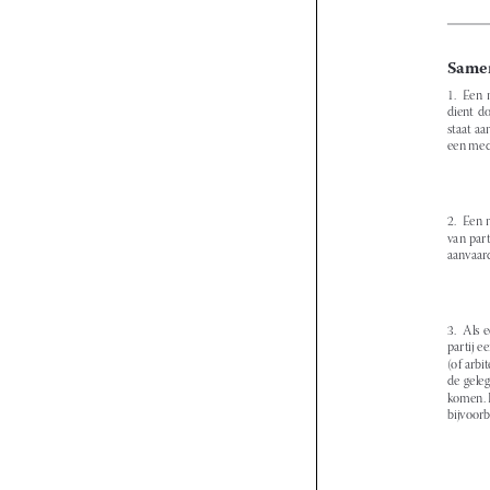





