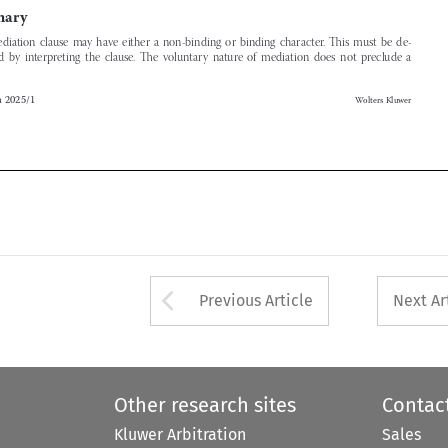

b-Arbitra 2025/1
Wolters Kluwer






Arrow button used 
Previous Article
Next Ar
Other research sites
Contac
Kluwer Arbitration
Sales