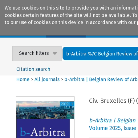
We use cookies on this site to provide you with an informat
cookies certain features of the site will not be available.
to our use of cookies on this device in accordance with our 
Home
Journals
Encyclopaedias
Search filters
b-Arbitra %7C Belgian Review of 
Citation search
Home
>
All journals
>
b-Arbitra | Belgian Review of Arb
Civ. Bruxelles (F) 
b-Arbitra | Belgian
Volume
2025
,
Issue 