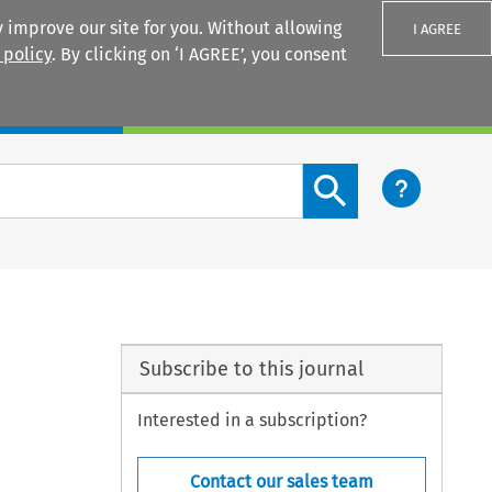
 improve our site for you. Without allowing
I AGREE
 policy
. By clicking on ‘I AGREE’, you consent
Login
Search content button
Subscribe to this journal
Interested in a subscription?
Contact our sales team