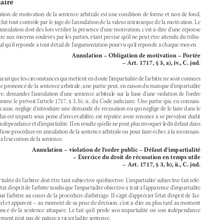

Sommaire


1. L’obligation de motivation de la sentence arbitrale est une condition de forme et non de fond, 

ce qui exclut tout contrôle par le juge de l’annulation de la valeur intrinsèque de la motivation. Le 


juge de l’annulation doit dès lors vérifier la présence d’une motivation, c’est-à-dire d’une réponse 
par l’arbitre aux moyens soulevés par les parties, étant précisé qu’il ne peut être attendu du tribu
-

nal arbitral qu’il réponde à tout détail de l’argumentation pourvu qu’il réponde à chaque moyen.


Annulation – Obligation de motivation – Portée 

– Art. 1717, § 3, a), iv., C. jud.
2. S’il apparait que les circonstances qui mettent en doute l’impartialité de l’arbitre ne sont connues 

qu’après le prononcé de la sentence arbitrale, une partie peut, en raison du manque d’impartialité 

de  l’arbitre,  demander  l’annulation  d’une  sentence  arbitrale  sur  la  base  d’une  violation  de  l’ordre  

public comme le prévoit l’article 1717, § 3, b), ii., du Code judiciaire. Une partie qui, en connais
-


sance de cause, néglige d’introduire une demande de récusation ou qui néglige de le faire dans le 
délai qui lui est imparti sous peine d’irrecevabilité, est réputée avoir renoncé à se prévaloir dudit 

défaut d’indépendance et d’impartialité. II en résulte qu’elle ne peut plus invoquer ledit défaut dans 

le cadre d’une procédure en annulation de la sentence arbitrale ou pour faire échec à la reconnais
-

sance ou à l’exécution de la sentence.


Annulation – violation de l’ordre public – Défaut d’impartialité 

– Exercice du droit de récusation en temps utile 
– Art. 1717, § 3, b), ii., C. jud.




3. L’impartialité de l’arbitre doit être tant subjective qu’objective. L’impartialité subjective fait réfé
-

rence à l’état d’esprit de l’arbitre tandis que l’impartialité objective a trait à l’apparence d’impartialité 
donnée par l’arbitre au cours de la procédure d’arbitrage. II s’agit d’apprécier l’état d’esprit de l’ar
-
bitre – réel et apparent – au moment de sa prise de décision, c’est-à-dire au plus tard au moment 


du  prononcé  de  la  sentence  attaquée.  Le  fait  qu’il  perde  son  impartialité  ou  son  indépendance  

ultérieurement n’est pas de nature à vicier ladite sentence.


Impartialité de l’arbitre (art. 1686 C. jud.) 

– Portée

