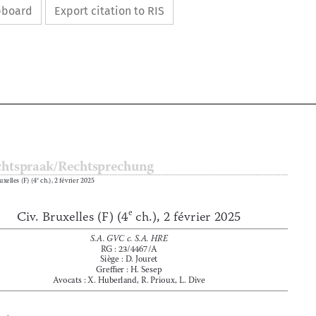
ipboard
Export citation to RIS






Rechtspraak/Rechtsprechung



Civ
 . Bruxelles (F) (4
 ch
 .), 2 février 2025
e


e
Civ. Bruxelles (F) (4
 ch.), 2 février 2025






S.A. GVC c. S.A. HRE







RG : 23/4467/A
Siège : D
 . Jouret
Greffier : H
 . Sesep
Avocats : X
 . Huberland, R
 . Prioux, L
 . Dive