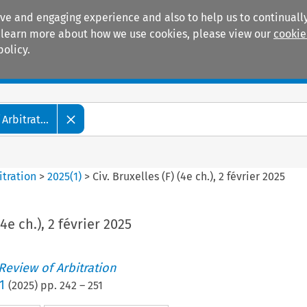
ive and engaging experience and also to help us to continually
 To learn more about how we use cookies, please view our
cookie
policy.
Manuals
Practice areas
Arbitrat...
itration
>
2025
(
1
)
>
Civ. Bruxelles (F) (4e ch.), 2 février 2025
(4e ch.), 2 février 2025
 Review of Arbitration
1
(
2025
) pp.
242
–
251