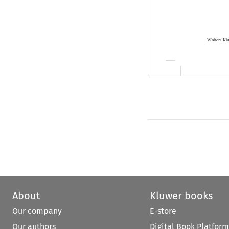
About
Kluwer books
Our company
E-store
Our authors
Digital Book Platform