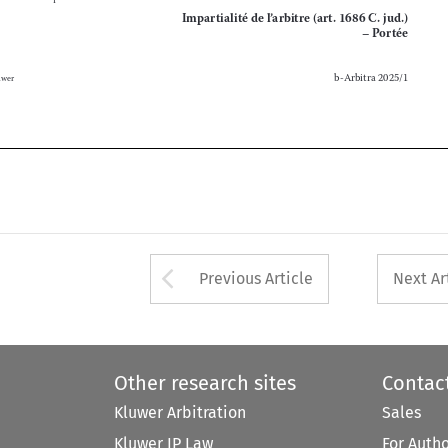
b-Arbitra 2025/1
Wolters Kluwer






Arrow button used 
Previous Article
Next Ar
Other research sites
Contac
Kluwer Arbitration
Sales
Kluwer IP Law
For Auth