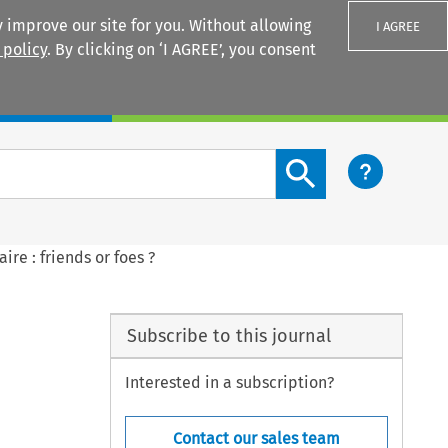
 improve our site for you. Without allowing
I AGREE
 policy
. By clicking on ‘I AGREE’, you consent
Login
Search content button
aire : friends or foes ?
Subscribe to this journal
Interested in a subscription?
Contact our sales team