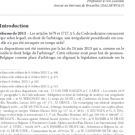


Arnaud Hoc
Professeur à l’UCLouvain
Avocat au barreau de Bruxelles (DALDEWOLF)

1.       
Introduction


1.  La réforme de 2013
 – Les articles 1679 et 1717, § 5, du Code judiciaire consacrent 


le principe selon lequel, en droit de l’arbitrage, une irrégularité procédurale est cou
-



verte si elle n’a pas été invoquée en temps utile
 .
5

Ces deux dispositions ont été insérées par la loi du 24 juin 2013 qui a, comme on le 
sait, refondu le droit belge de l’arbitrage
 . Cette réforme avait pour but de promou
-
6





voir  la  Belgique  comme  place  d’arbitrage,  en  alignant  la  législation  nationale  sur  la  

1 
Publié dans cette édition de 
b-Arbitra
 2025/2, p. 446.
2 
Publié dans cette édition de 
b-Arbitra
 2025/2, p. 475.



3 
Publié dans 
b-Arbitra,
 2025/1, p. 242.



4 
Publié dans cette édition de 
b-Arbitra
 2025/2, p. 515.



5 
A  propos  de  ces  deux  dispositions,  voir  not.  :  O.  VAN  DER  HAEGEN  et  C.  LARUE,  «  Les  articles  1679  



et 1717, paragraphe 5, du Code judiciaire : l’obligation en droit de l’arbitrage de soulever une irrégularité 
en  temps  utile  »,  in  M.  BERLINGIN  (dir.),  
Le  temps  des  MARCs
,  coll.  Conférence  du  Jeune  Barreau  de  

Bruxelles,  Bruxelles,  Larcier,  2021,  pp.  147-171  ;  M.  DRAYE,  «  De  vernietiging  van  arbitrale  uitspraken  

naar Belgisch recht », in DE MUYNCK 
et al.
, 
Arbitrage, bemiddeling en andere vormen van conflict afhan
-



deling  :  vandaag  en  morgen
,  Malines  Kluwer,  2023,  pp.  157-16,  n°  48-61  ;  G.  KEUTGEN  et  G.-A.  DAL,  
e

L’arbitrage en droit belge et international
, t. I, 3
 éd., Bruxelles, Bruylant, 2015, pp. 549-550, n° 686-687 ; C. 
VERBRUGGEN, « Recourse against Arbitral Award. Articles 1716 to 1718 », in N. BASSIRI et M. DRAYE 





(dir.), 
Arbitration in Belgium. A Practitioner’s Guide
, Alphen aan den Rijn, Kluwer Law International, 2016, 


pp. 465-647 ; E. STEIN, « Article 1679 », in N. BASSIRI et M. DRAYE (dir.), 
Arbitration in Belgium
, 
loc. cit.,




pp. 45-50 ; G. DE BUYZER, « Commentaar bij art. 1679 Ger. W. », in W. VANDENBUSSCHE (dir.), 
Ge
-

rechtelijk  recht.  Artikelsgewijze  commentaar  met  overzicht  van  rechtspraak  en  rechtsleer
,  Malines,  Kluwer,  
afl.  109  (1  januari  2018)  ;  K.  WAGNER,  
Manuel  de  l’arbitrage  belge  et  international,
  Bruxelles,  Bruylant,  



2023, pp. 271-273 et pp. 661-662.





6 
L. du 24 juin 2013 modifiant la sixième partie du Code judiciaire relative à l’arbitrage, 
M.B
., 28 juin 2013, 



p.  41263.  Pour  un  commentaire  général  de  cette  loi,  voir  M.  DAL,  «  La  nouvelle  loi  sur  l’arbitrage  »,  
J .T
., 