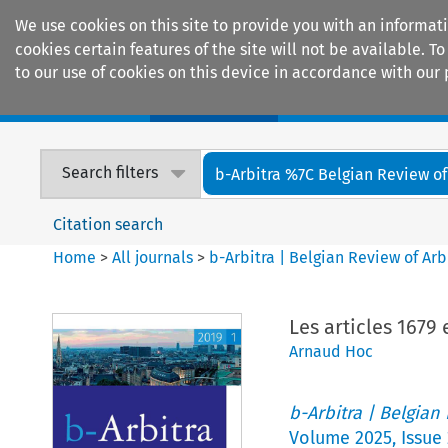
We use cookies on this site to provide you with an informat
cookies certain features of the site will not be available.
to our use of cookies on this device in accordance with our 
Home
Journals
Encyclopaedias
Search filters
b-Arbitra %7C Belgian Review of 
Citation search
Home
>
All journals
>
b-Arbitra | Belgian Review of Arb
Les articles 1679 
Arnaud Hoc
b-Arbitra | Belgian
Volume
2025
,
Issue 