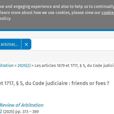
ive and engaging experience and also to help us to continually
 To learn more about how we use cookies, please view our
cookie
policy.
Manuals
Practice areas
Arbitrat...
itration
>
2025
(
2
)
>
Les articles 1679 et 1717, § 5, du Code judici
et 1717, § 5, du Code judiciaire : friends or foes ?
 Review of Arbitration
2
(
2025
) pp.
373
–
389