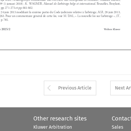


2013, p. 785.




b-Arbitra 2025/2
Wolters Kluwer










Arrow button used 
Previous Article
Next Ar
Other research sites
Contac
Kluwer Arbitration
Sales