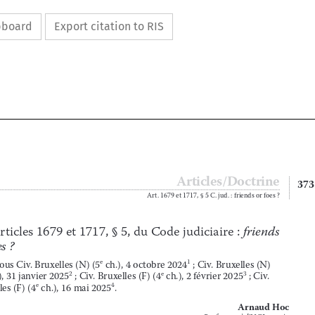
ipboard
Export citation to RIS









Articles/Doctrine


373
Art
 . 1679 et 1717, § 5 C
 . jud
 . : friends or foes ?












Les articles 1679 et 1717, § 5, du Code judiciaire : 
friends 














or foes ?







e
1
Note sous Civ
 . Bruxelles (N) (5
 ch
 .), 4 octobre 2024
 ; Civ
 . Bruxelles (N) 
e
2
e
3
(5
 ch
 .), 31 janvier 2025
 ; Civ
 . Bruxelles (F) (4
 ch
 .), 2 février 2025
 ; Civ
 . 

e
4
Bruxelles (F) (4
 ch
 .), 16 mai 2025
 .