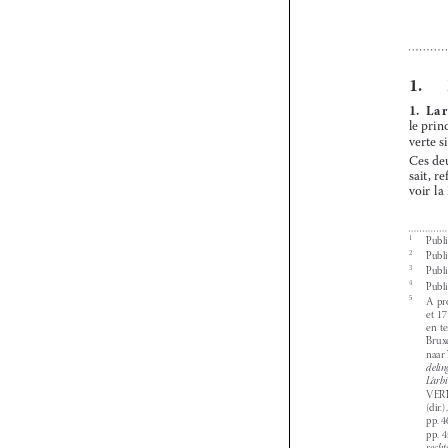














