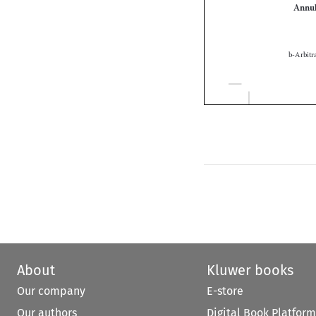
About
Kluwer books
Our company
E-store
Our authors
Digital Book Platform