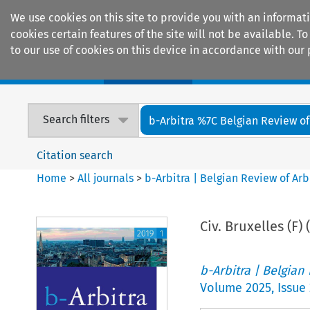
We use cookies on this site to provide you with an informat
cookies certain features of the site will not be available.
to our use of cookies on this device in accordance with our 
Home
Journals
Encyclopaedias
Search filters
b-Arbitra %7C Belgian Review of 
Citation search
Home
>
All journals
>
b-Arbitra | Belgian Review of Arb
Civ. Bruxelles (F)
b-Arbitra | Belgian
Volume
2025
,
Issue 