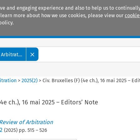
ive and engaging experience and also to help us to continually
 To learn more about how we use cookies, please view our
cookie
policy.
Manuals
Practice areas
Arbitrat...
itration
>
2025
(
2
)
>
Civ. Bruxelles (F) (4e ch.), 16 mai 2025 – Ed
 (4e ch.), 16 mai 2025 – Editors’ Note
 Review of Arbitration
2
(
2025
) pp.
515
–
526