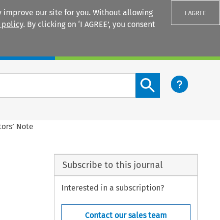
 improve our site for you. Without allowing
I AGREE
 policy
. By clicking on ‘I AGREE’, you consent
Login
Search content button
itors’ Note
Subscribe to this journal
Interested in a subscription?
Contact our sales team