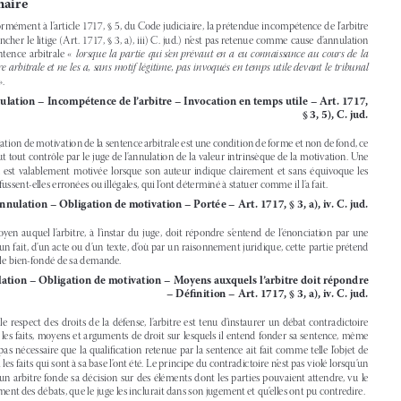

Sommaire


1. Conformément à l’article 1717, § 5, du Code judiciaire, la prétendue incompétence de l’arbitre 



pour trancher le litige (Art. 1717, § 3, a), iii) C. jud.) n’est pas retenue comme cause d’annulation 

de  la  sentence  arbitrale  «
lorsque  la  partie  qui  s’en  prévaut  en  a  eu  connaissance  au  cours  de  la  
procédure  arbitrale  et  ne  les  a,  sans  motif  légitime,  pas  invoqués  en  temps  utile  devant  le  tribunal  

arbitral
 ».

Annulation – Incompétence de l’arbitre – Invocation en temps utile – Art. 1717, 

§ 3, 5), C. jud.
2. L’obligation de motivation de la sentence arbitrale est une condition de forme et non de fond, ce 

qui exclut tout contrôle par le juge de l’annulation de la valeur intrinsèque de la motivation. Une 

décision  est  valablement  motivée  lorsque  son  auteur  indique  clairement  et  sans  équivoque  les  

raisons, fussent-elles erronées ou illégales, qui l’ont déterminé à statuer comme il l’a fait.

Annulation – Obligation de motivation – Portée – Art. 1717, § 3, a), iv. C. jud.

3.  Le  moyen  auquel  l’arbitre,  à  l’instar  du  juge,  doit  répondre  s’entend  de  l’énonciation  par  une  
partie d’un fait, d’un acte ou d’un texte, d’où par un raisonnement juridique, cette partie prétend 

déduire le bien-fondé de sa demande.

Annulation – Obligation de motivation – Moyens auxquels l’arbitre doit répondre 

– Définition – Art. 1717, § 3, a), iv. C. jud.

4.  Dans  le  respect  des  droits  de  la  défense,  l’arbitre  est  tenu  d’instaurer  un  débat  contradictoire  

sur tous les faits, moyens et arguments de droit sur lesquels il entend fonder sa sentence, même 
s’il  n’est  pas  nécessaire  que  la  qualification  retenue  par  la  sentence  ait  fait  comme  telle  l’objet  de  
débats si les faits qui sont à sa base l’ont été. Le principe du contradictoire n’est pas violé lorsqu’un 

juge  ou  un  arbitre  fonde  sa  décision  sur  des  éléments  dont  les  parties  pouvaient  attendre,  vu  le  

déroulement des débats, que le juge les inclurait dans son jugement et qu’elles ont pu contredire.

Annulation – Respect des droits de la défense – Portée – Art. 1717, § 3, a), ii. C. jud.


