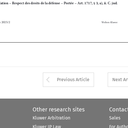
b-Arbitra 2025/2
Wolters Kluwer




Arrow button used 
Previous Article
Next Ar
Other research sites
Contac
Kluwer Arbitration
Sales
Kluwer IP Law
For Auth