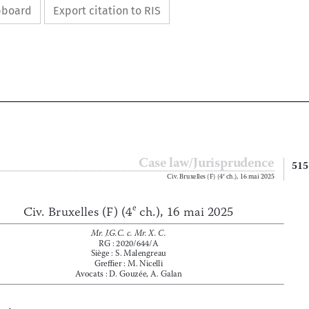
ipboard
Export citation to RIS









Case law/Jurisprudence



515
Civ
 . Bruxelles (F) (4
 ch
 .), 16 mai 2025
e


e
Civ. Bruxelles (F) (4
 ch.), 16 mai 2025






Mr. J.G.C. c. Mr. X. C.





RG : 2020/644/A
Siège : S
 . Malengreau
Greffier : M
 . Nicelli
Avocats : D
 . Gouzée, A
 . Galan