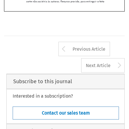
mitiriam a não homologação da sentença arbitral pelo STJ, repetidas 

nesta demanda, já foram rechaçadas no juízo de delibação. Evidên-
cias de que, mesmo analisado o mérito do pleito anulatório, melhor 
sorte não assistiria às autoras. Recurso provido, para extinguir o feito 
Arrow button us
Previous Article
A
Next Article
Subscribe to this journal
Interested in a subscription?
Contact our sales team