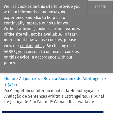
We use cookies on this site to provide you
I AGREE
with an informative and engaging
experience and also to help us to
continually improve our site for you.
Without allowing cookies certain features
of the site will not be available. To learn
Search filters
more about how we use cookies, please
Search content but
view our
cookie policy
. By clicking on ‘I
Revista Brasileira de
AGREE’, you consent to our use of cookies
Arbitragem
on this device in accordance with our
policy.
Citation search
Home
>
All journals
>
Revista Brasileira de Arbitragem
>
11
(
42
)
>
Da Competência Internacional e da Homologação e
Anulação de Sentenças Arbitrais Estrangeiras. Tribunal
de Justiça de São Paulo. 1ª Câmara Reservada de