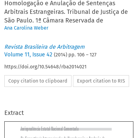
Homologação e Anulação de Sentenças
Arbitrais Estrangeiras. Tribunal de Justiça de
São Paulo. 1ª Câmara Reservada de
Ana Carolina Weber
Revista Brasileira de Arbitragem
Volume
11
,
Issue 42
(
2014
) pp.
106
–
127
https://doi.org/10.54648/rba2014021
Copy citation to clipboard
Export citation to RIS
Extract
Jurisprudência Estatal Nacional Comentada
Da Competência Internacional e da Homologação e Anulação de 

Sentenças Arbitrais Estrangeiras. Tribunal de Justiça de São Paulo. 