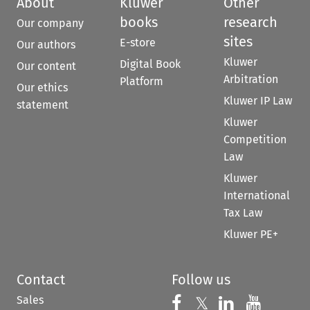
About
Kluwer
Other
books
research
Our company
sites
E-store
Our authors
Kluwer
Digital Book
Our content
Arbitration
Platform
Our ethics
Kluwer IP Law
statement
Kluwer
Competition
Law
Kluwer
International
Tax Law
Kluwer PE+
Contact
Follow us
Sales
Follow us on 
Follow us on Fac
𝕏
Follow us 
Follow