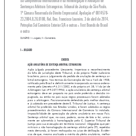

1ª Câmara Reservada de Direito Empresarial. Apelação nº 0014578-

23.2004.8.26.0100, Rel. Des. Francisco Loureiro. 3 de abril de 2014. 

Petroplus Sul Comércio Exterior S/A e outras 
 First Brands do Brasil 

v.


e outra


SUMÁRIO: I – Julgado; II – Comentário.

I – JULGADO 

ementa

AÇÃO ANULATÓRIA DE SENTENÇA ARBITRAL ESTRANGEIRA


Ação  julgada  procedente.  Desacerto.  Imperioso  o  reconhecimento  

da  falta  de  jurisdição  deste  Tribunal,  e  do  próprio  Poder  Judiciário  

brasileiro, para o julgamento do pedido de anulação de sentença ar-

bitral estrangeira. Nos termos da Convenção de Nova York de 1958, 

ratificada pelo Brasil e definitivamente incorporada ao nosso ordena-

mento pelo Decreto nº 4.311/2002, e do próprio art. 38, VI da Lei de 


Arbitragem (Lei nº 9.307/1996), a ação anulatória de sentença arbitral 

estrangeira  deve  ser  proposta  no  país  onde  proferida  a  decisão  im-

pugnada,  ou  então  no  país  cujas  regras  processuais  foram  adotadas  

para a arbitragem. Posicionamento defendido pela melhor doutrina, 

e já adotado em precedente deste E. Tribunal de Justiça. A sentença 

arbitral foi proferida nos Estados Unidos, e foram adotadas as regras 

procedimentais  da  Câmara  Internacional  de  Comércio  lá  instalada.  


Impossibilidade  de  apreciação  do  pleito  anulatório  em  nosso  País.  

Sentença  arbitral  que,  no  caso,  poderia,  como  de  fato  o  foi,  unica-

mente  ser  submetida  à  homologação  pelo  C.  Superior  Tribunal  de  

Justiça para sua execução em território nacional. Alegações que per-
