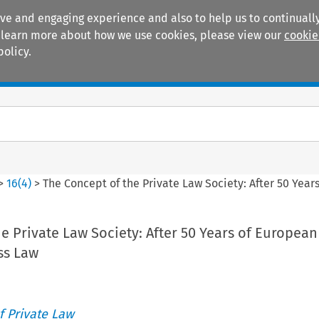
ive and engaging experience and also to help us to continually
 To learn more about how we use cookies, please view our
cookie
policy.
Manuals
Practice areas
>
16
(
4
)
>
The Concept of the Private Law Society: After 50 Yea
e Private Law Society: After 50 Years of Europea
ss Law
 Private Law