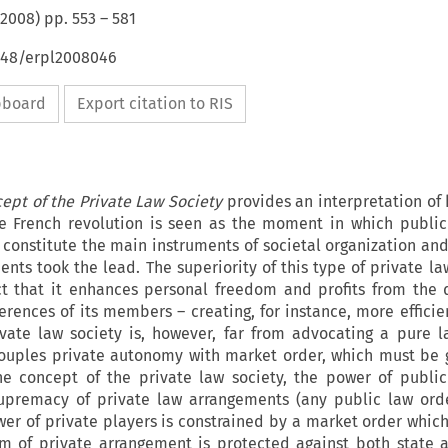
2008
) pp.
553
–
581
4648/erpl2008046
ipboard
Export citation to RIS
ept of the Private Law Society
provides an interpretation of 
e French revolution is seen as the moment in which publi
 constitute the main instruments of societal organization an
nts took the lead. The superiority of this type of private law
t that it enhances personal freedom and profits from the d
rences of its members – creating, for instance, more efficie
vate law society is, however, far from advocating a pure la
 couples private autonomy with market order, which must be
the concept of the private law society, the power of public
upremacy of private law arrangements (any public law ord
ower of private players is constrained by a market order which
 of private arrangement is protected against both state 