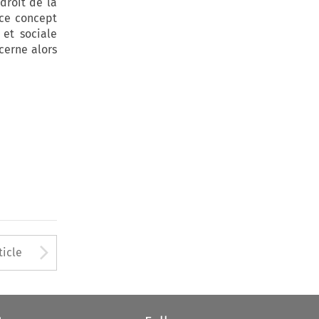
droit de la
 ce concept
et sociale
erne alors
Arrow button used to open
ticle