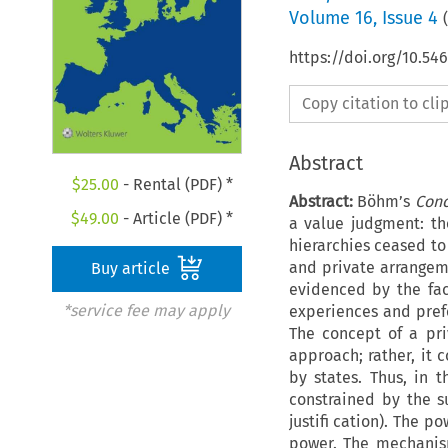
Volume
16
,
Issue 4
(
https://doi.org/10.5
Copy citation to cl
Abstract
$
25.00
- Rental (PDF) *
Abstract:
Böhm’s
Conc
$
49.00
- Article (PDF) *
a value judgment: th
hierarchies ceased to
and private arrangeme
Buy article
evidenced by the fac
*service fee may apply
experiences and prefe
The concept of a pri
approach; rather, it
by states. Thus, in 
constrained by the s
justifi cation). The p
power. The mechanism