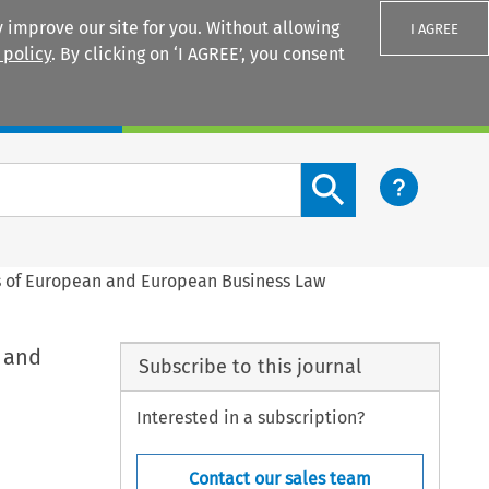
 improve our site for you. Without allowing
I AGREE
 policy
. By clicking on ‘I AGREE’, you consent
Login
Search content button
rs of European and European Business Law
n and
Subscribe to this journal
Interested in a subscription?
Contact our sales team