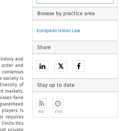
Browse by practice area
European Union Law
Share
history and
𝕏
c order and
d consensus
 society is
iversity of
Stay up to date
nt markets.
issez–faire
 guaranteed
 players is
RSS
ETOC
er requires
 limits this
and private