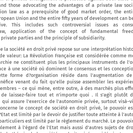
nd those advocating the advantages of a private law soci
ion law as a prerequisite of good market order, the enti
uropean Union and the entire fifty years of development can b
ive. This includes such controversial issues as con
 law, application of the concept of fundamental fre
private parties and the principle of subsidiarity.
e la société en droit privé repose sur une interprétation hist
de valeur: La Révolution Française est considérée comme m
archie ne constituent plus les principaux instruments de l’o
lace à une société où dominent le consensus et les conceptio
ette forme d?organisation réside dans l’augmentation de 
néfice venant du fait qu’elle puisse assembler les expérie
embres – ce qui mène, entre outre, à des marchés plus effi
 de laissez–faire tout et n’importe quoi . Il s’agit plutôt 
qui assure l’exercice de l’autonomie privée, surtout visà–v
concerne le concept de société en droit privé, le pouvoir es
?Etat est limité par le devoir de justifier toute atteinte à l’a
particuliers est limité par le règlement du marché. Le pouvoir
lement à l’égard de l’Etat mais aussi d’autres sujets de droi