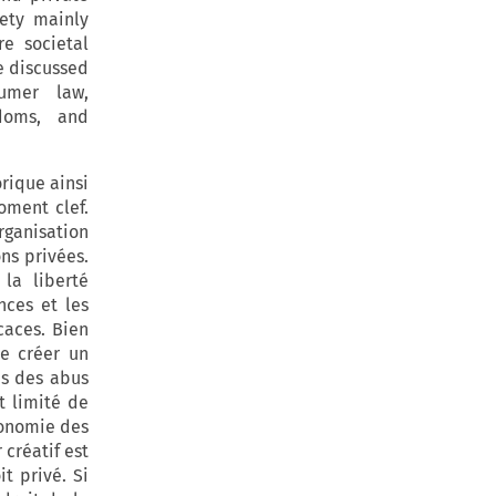
ety mainly
re societal
e discussed
sumer law,
edoms, and
orique ainsi
oment clef.
rganisation
ns privées.
la liberté
nces et les
caces. Bien
de créer un
is des abus
t limité de
utonomie des
 créatif est
t privé. Si