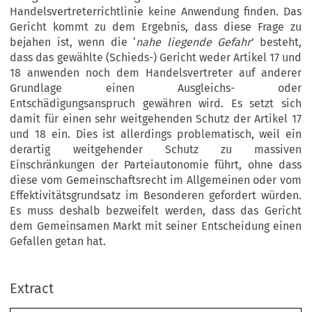
Handelsvertreterrichtlinie keine Anwendung finden. Das
Gericht kommt zu dem Ergebnis, dass diese Frage zu
bejahen ist, wenn die ‘
nahe liegende Gefahr
’ besteht,
dass das gewählte (Schieds-) Gericht weder Artikel 17 und
18 anwenden noch dem Handelsvertreter auf anderer
Grundlage einen Ausgleichs- oder
Entschädigungsanspruch gewähren wird. Es setzt sich
damit für einen sehr weitgehenden Schutz der Artikel 17
und 18 ein. Dies ist allerdings problematisch, weil ein
derartig weitgehender Schutz zu massiven
Einschränkungen der Parteiautonomie führt, ohne dass
diese vom Gemeinschaftsrecht im Allgemeinen oder vom
Effektivitätsgrundsatz im Besonderen gefordert würden.
Es muss deshalb bezweifelt werden, dass das Gericht
dem Gemeinsamen Markt mit seiner Entscheidung einen
Gefallen getan hat.
European  Review  of Private  Law  6-2007  [891-903]
Kluwer  Law  International  BV  |  Printed  in  the  Netherlands
Extract
Extending
to Jurisdiction and Arbitration Clauses: The
Ingmar