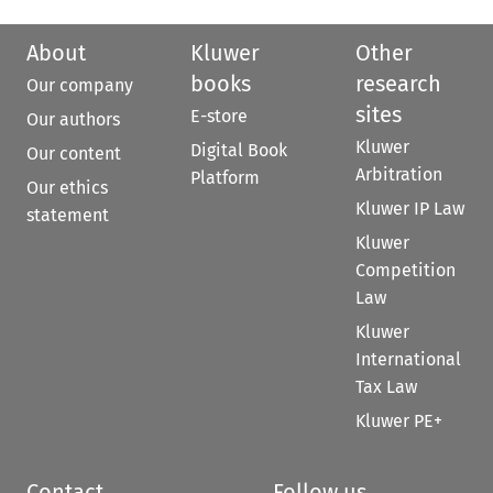
About
Kluwer
Other
books
research
Our company
sites
E-store
Our authors
Kluwer
Digital Book
Our content
Arbitration
Platform
Our ethics
Kluwer IP Law
statement
Kluwer
Competition
Law
Kluwer
International
Tax Law
Kluwer PE+
Contact
Follow us