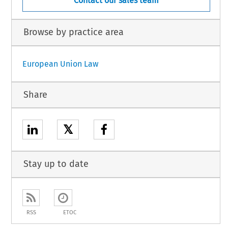
Contact our sales team
Browse by practice area
European Union Law
Share
𝕏
Stay up to date
RSS
ETOC