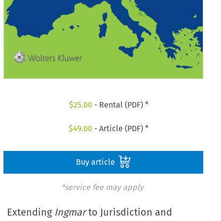
$
25.00
- Rental (PDF) *
$
49.00
- Article (PDF) *
Buy article
*service fee may apply
Extending
Ingmar
to Jurisdiction and