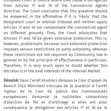
European Court of Justice where they cause a derogation
from Articles 17 and 18 of the Commercial Agents
Directive. The Court concludes that this question should
be answered in the affirmative if it is ‘likely’ that the
designated court or arbitral tribunal will neither apply
Articles 17 and 18 nor compensate the commercial agent
on different grounds. Thus, the Court advocates that
Articles 17 and 18 be given extensive protection. This is,
however, problematic because such extensive protection
imposes serious restrictions on party autonomy, whereas
these restrictions are not required by Community law in
general or by the principle of effectiveness in particular.
Therefore, it is very much open to doubt whether this
decision is in the best interests of the Internal Market.
Résumé:
Dans l’arrêt étudiéci-dessous la Cour d’appel de
Munich (OLG München) s’occupe de la question si l’arrêt
Ingmar
de la Cour de justice des Communautés
européennes demande la nullitédes conventions
d’élection de for et d’arbitrage si elles ont pour
conséquence la dérogation des Articles 17 et 18 de la