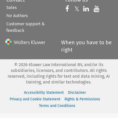
Sales
Follow us on 
Follow us on Fac
𝕏
Follow us 
Follow
For Authors
Customer support &
feedback
When you have to be
right
©
2026
Kluwer Law International BV, and/or its
subsidiaries, licensors, and contributors. All rights
reserved, including rights for text and data mining, AI
training, and similar technologies.
Accessibility Statement
Disclaimer
Privacy and Cookie Statement
Rights & Permissions
Terms and Conditions