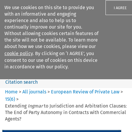
We use cookies on this site to provide you
I AGREE
with an informative and engaging
experience and also to help us to
continually improve our site for you.
Without allowing cookies certain features of
the site will not be available. To learn more
Search filters
about how we use cookies, please view our
Search content but
cookie policy
. By clicking on ‘I AGREE’, you
European Review of Private
consent to our use of cookies on this device
Law
in accordance with our policy.
Citation search
Home
>
All journals
>
European Review of Private Law
>
15
(
6
)
>
Extending
Ingmar
to Jurisdiction and Arbitration Clauses:
The End of Party Autonomy in Contracts with Commercial
Agents?